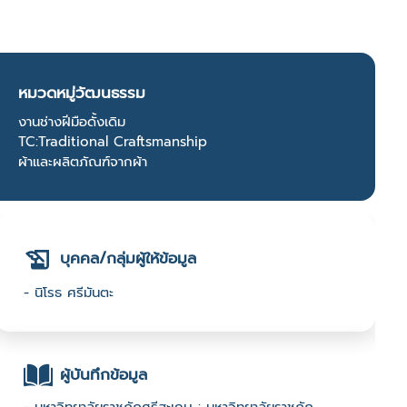
หมวดหมู่วัฒนธรรม
งานช่างฝีมือดั้งเดิม
TC:Traditional Craftsmanship
ผ้าและผลิตภัณฑ์จากผ้า
บุคคล/กลุ่มผู้ให้ข้อมูล
- นิโรธ ศรีมันตะ
ผู้บันทึกข้อมูล
- มหาวิทยาลัยราชภัฏศรีสะเกษ : มหาวิทยาลัยราชภัฏ