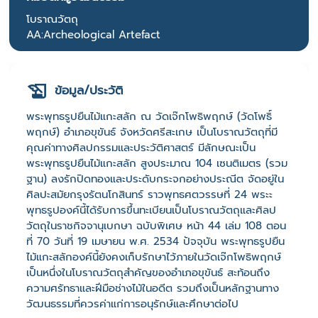
โบราณวัตถุ
AA:Archeological Artefact
ข้อมูล/ประวัติ
พระพุทธรูปยืนไม้แกะสลัก ณ วัดเจ๊กโพธิพฤกษ์ (วัดโพธิ์
พฤกษ์) อำเภอขุขันธ์ จังหวัดศรีสะเกษ เป็นโบราณวัตถุที่มี
คุณค่าทางศิลปกรรมและประวัติศาสตร์ มีลักษณะเป็น
พระพุทธรูปยืนไม้แกะสลัก สูงประมาณ 104 เซนติเมตร (รวม
ฐาน) ลงรักปิดทองและประดับกระจกอย่างประณีต จัดอยู่ใน
ศิลปะสมัยกรุงรัตนโกสินทร์ ราวพุทธศตวรรษที่ 24 พระะ
พุทธรูปองค์นี้ได้รับการขึ้นทะเบียนเป็นโบราณวัตถุและศิลป
วัตถุในราชกิจจานุเบกษา ฉบับพิเศษ หน้า 44 เล่ม 108 ตอน
ที่ 70 วันที่ 19 เมษายน พ.ศ. 2534 ปัจจุบัน พระพุทธรูปยืน
ไม้แกะสลักองค์นี้ยังคงเก็บรักษาไว้ภายในวัดเจ๊กโพธิพฤกษ์
เป็นหนึ่งในโบราณวัตถุสำคัญของอำเภอขุขันธ์ สะท้อนถึง
ความศรัทธาและฝีมือช่างไม้ในอดีต รวมถึงเป็นหลักฐานทาง
วัฒนธรรมที่ควรค่าแก่การอนุรักษ์และศึกษาต่อไป