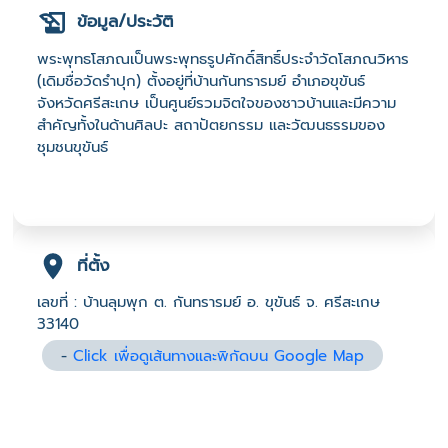
ข้อมูล/ประวัติ
พระพุทธโสภณเป็นพระพุทธรูปศักดิ์สิทธิ์ประจำวัดโสภณวิหาร
(เดิมชื่อวัดรำปุก) ตั้งอยู่ที่บ้านกันทรารมย์ อำเภอขุขันธ์
จังหวัดศรีสะเกษ เป็นศูนย์รวมจิตใจของชาวบ้านและมีความ
สำคัญทั้งในด้านศิลปะ สถาปัตยกรรม และวัฒนธรรมของ
ชุมชนขุขันธ์
ที่ตั้ง
เลขที่ : บ้านลุมพุก ต. กันทรารมย์ อ. ขุขันธ์ จ. ศรีสะเกษ
33140
-
Click เพื่อดูเส้นทางและพิกัดบน Google Map