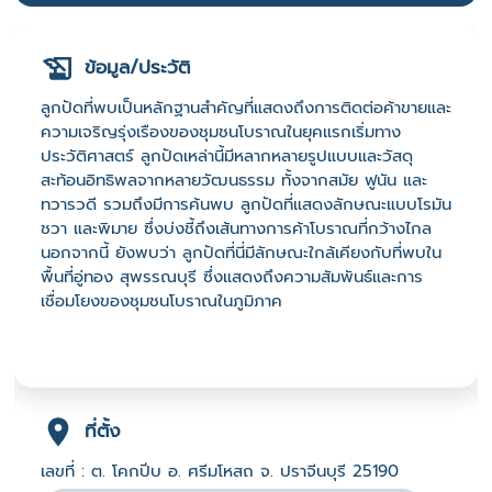
ข้อมูล/ประวัติ
ลูกปัดที่พบเป็นหลักฐานสำคัญที่แสดงถึงการติดต่อค้าขายและ
ความเจริญรุ่งเรืองของชุมชนโบราณในยุคแรกเริ่มทาง
ประวัติศาสตร์ ลูกปัดเหล่านี้มีหลากหลายรูปแบบและวัสดุ
สะท้อนอิทธิพลจากหลายวัฒนธรรม ทั้งจากสมัย ฟูนัน และ
ทวารวดี รวมถึงมีการค้นพบ ลูกปัดที่แสดงลักษณะแบบโรมัน
ชวา และพิมาย ซึ่งบ่งชี้ถึงเส้นทางการค้าโบราณที่กว้างไกล
นอกจากนี้ ยังพบว่า ลูกปัดที่นี่มีลักษณะใกล้เคียงกับที่พบใน
พื้นที่อู่ทอง สุพรรณบุรี ซึ่งแสดงถึงความสัมพันธ์และการ
เชื่อมโยงของชุมชนโบราณในภูมิภาค
ที่ตั้ง
เลขที่ : ต. โคกปีบ อ. ศรีมโหสถ จ. ปราจีนบุรี 25190