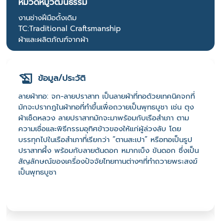
หมวดหมู่วัฒนธรรม
งานช่างฝีมือดั้งเดิม
TC:Traditional Craftsmanship
ผ้าและผลิตภัณฑ์จากผ้า
ข้อมูล/ประวัติ
ลายผ้าทอ: จก-ลายปราสาท เป็นลายผ้าที่ทอด้วยเทคนิคจกที่
มักจะปรากฎในผ้าทอที่ทำขึ้นเพื่อถวายเป็นพุทธบูชา เช่น ตุง
ผ้าเช็ดหลวง ลายปราสาทมักจะมาพร้อมกับเรือสำเภา ตาม
ความเชื่อและพิธีกรรมอุทิศข้าวของให้แก่ผู้ล่วงลับ โดย
บรรทุกไปในเรือสำเภาที่เรียกว่า “ตานสะเปา” หรือทอเป็นรูป
ปราสาทผึ้ง พร้อมกับลายต้นดอก หมากเบ็ง ขันดอก ซึ่งเป็น
สัญลักษณ์ของเครื่องปัจจัยไทยทานต่างๆที่ทำถวายพระสงฆ์
เป็นพุทธบูชา