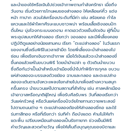
และนำของใช้หรือเงินไปช่วยเจ้าภาพตามกำลังศรัทธา เมื่อถึง
วันงาน เริ่มด้วยการโกนผมของส่างลอง ให้เหลือแค่คิ้ว แต่ง
หน้า ทาปาก สวมใส่เครื่องประดับที่มีค่า เช่น สร้อยคอ กำไล
แหวนและใช้ผ้าโพกศีรษะแบบชาวพม่า พร้อมเสื้อเชิงงอนปัก
ดิ้นไหม นุ่งโจงกระเบนงดงาม คาดเอวด้วยเข็มขัดเงิน ผู้ที่เป็น
พระอุปสมบทให้ส่างลอง เรียกว่า จองลอง และมีพี่เลี้ยงคอย
ปฏิบัติดูแลอย่างน้อยสามคน เรียก “ตะแปส่างลอง” ในวันแรก
ของงานซึ่งเริ่มพิธีในเวลาเช้ามืด โดยพี่เลี้ยงจะนำส่างลองไป
ซ่อน เพื่อเรียกเงินจากเจ้าภาพ เมื่อได้เงินแล้วจะนำส่างลองขี่
ขึ้นคอแล้วแห่ในขบวนพิธี โดยนำม้าเปล่า ๑ ตัวเดินนำขบวน
ซึ่งถือกันว่าเป็นม้าสำหรับเจ้าเมืองขี่นำไปทำพิธีการกุศล ขบวน
แห่ส่างลองจะบรรเลงด้วยฆ้อง ฉาบและกลอง และตะแปส่าง
ลองจะเต้นตามจังหวะเพลงโยกส่ายไปมาเพื่อสร้างความสนุก
ครื้นเครง นำขบวนแห่ไปตามสถานที่สำคัญ เช่น ศาลหลักเมือง
เจ้าอาวาสหรือญาติผู้ใหญ่ เพื่อรับศีลรับพร วันที่สองเรียกว่า
วันแห่ครัวหลู่ หรือวันแห่เครื่องปัจจัยไทยทานถวายพระสงฆ์
ไปตามถนนต่าง ๆ ตะแปส่างลองต้องให้ส่างลองขี่คอ และใช้
ร่มทาสีทอง หรือที่เรียกว่า ร่มทีคำ ถือบังแดด ห้ามไม่ให้เท้า
แตะพื้น เปรียบเหมือนส่างลองเป็นรัชทายาท ช่วงเย็นมีพิธี
คำขวัญและสวดคำขวัญ เพื่อให้เห็นถึงบุญคุณของบิดาและ