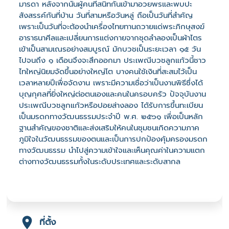
มารดา หลังจากนั้นผู้คนที่สนิทกันเข้ามาอวยพรและพบปะ
สังสรรค์กันที่บ้าน วันที่สามหรือวันหลู่ ถือเป็นวันที่สำคัญ
เพราะเป็นวันที่จะต้องนำเครื่องไทยทานถวายแด่พระภิกษุสงฆ์
อาราธนาศีลและเปลี่ยนการแต่งกายจากชุดลำลองเป็นผ้าไตร
เข้าเป็นสามเณรอย่างสมบูรณ์ มักบวชเป็นระยะเวลา ๑๕ วัน
ไปจนถึง ๑ เดือนจึงจะสึกออกมา ประเพณีบวชลูกแก้วนี้ชาว
ไทใหญ่นิยมจัดขึ้นอย่างใหญ่โต บางคนใช้เงินที่สะสมไว้เป็น
เวลาหลายปีเพื่อจัดงาน เพราะมีความเชื่อว่าเป็นงานพิธีซึ่งได้
บุญกุศลที่ยิ่งใหญ่ต่อตนเองและคนในครอบครัว ปัจจุบันงาน
ประเพณีบวชลูกแก้วหรือปอยส่างลอง ได้รับการขึ้นทะเบียน
เป็นมรดกทางวัฒนธรรมประจำปี พ.ศ. ๒๕๖๑ เพื่อเป็นหลัก
ฐานสำคัญของชาติและส่งเสริมให้คนในชุมชนเกิดความภาค
ภูมิใจในวัฒนธรรมของตนและเป็นการปกป้องคุ้มครองมรดก
ทางวัฒนธรรม นำไปสู่ความเข้าใจและเห็นคุณค่าในความแตก
ต่างทางวัฒนธรรมทั้งในระดับประเทศและระดับสากล
ที่ตั้ง