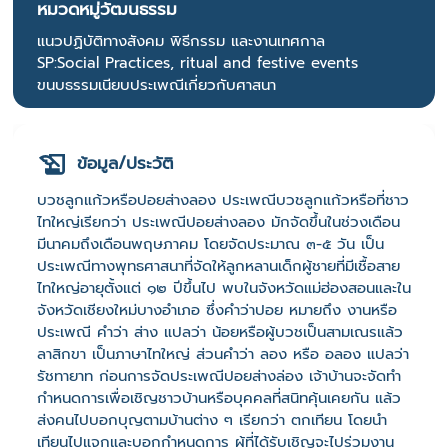
หมวดหมู่วัฒนธรรม
แนวปฏิบัติทางสังคม พิธีกรรม และงานเทศกาล
SP:Social Practices, ritual and festive events
ขนบธรรมเนียบประเพณีเกี่ยวกับศาสนา
ข้อมูล/ประวัติ
บวชลูกแก้วหรือปอยส่างลอง ประเพณีบวชลูกแก้วหรือที่ชาว
ไทใหญ่เรียกว่า ประเพณีปอยส่างลอง มักจัดขึ้นในช่วงเดือน
มีนาคมถึงเดือนพฤษภาคม โดยจัดประมาณ ๓-๕ วัน เป็น
ประเพณีทางพุทธศาสนาที่จัดให้ลูกหลานเด็กผู้ชายที่มีเชื้อสาย
ไทใหญ่อายุตั้งแต่ ๑๒ ปีขึ้นไป พบในจังหวัดแม่ฮ่องสอนและใน
จังหวัดเชียงใหม่บางอำเภอ ซึ่งคำว่าปอย หมายถึง งานหรือ
ประเพณี คำว่า ส่าง แปลว่า น้อยหรือผู้บวชเป็นสามเณรแล้ว
ลาสิกขา เป็นภาษาไทใหญ่ ส่วนคำว่า ลอง หรือ อลอง แปลว่า
รัชทายาท ก่อนการจัดประเพณีปอยส่างล่อง เจ้าบ้านจะจัดทำ
กำหนดการเพื่อเชิญชาวบ้านหรือบุคคลที่สนิทคุ้นเคยกัน แล้ว
ส่งคนไปบอกบุญตามบ้านต่าง ๆ เรียกว่า ตกเทียน โดยนำ
เทียนไปแจกและบอกกำหนดการ ผู้ที่ได้รับเชิญจะไปร่วมงาน