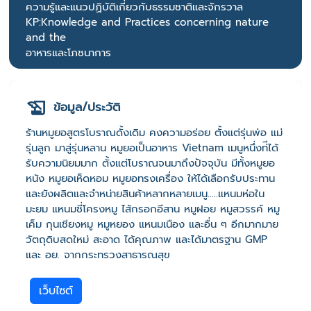
ความรู้และแนวปฏิบัติเกี่ยวกับธรรมชาติและจักรวาล
KP:Knowledge and Practices concerning nature
and the
อาหารและโภชนาการ
ข้อมูล/ประวัติ
ร้านหมูยอสูตรโบราณดั้งเดิม คงความอร่อย ตั้งแต่รุ่นพ่อ แม่
รุ่นลูก มาสู่รุ่นหลาน หมูยอเป็นอาหาร Vietnam เมนูหนึ่งท่ีได้
รับความนิยมมาก ตั้งแต่โบราณจนมาถึงปัจจุบัน มีทั้งหมูยอ
หนัง หมูยอเห็ดหอม หมูยอทรงเครื่อง ให้ได้เลือกรับประทาน
และยังผลิตและจำหน่ายสินค้าหลากหลายเมนู.....แหนมห่อใน
มะยม แหนมซี่โครงหมู ไส้กรอกอีสาน หมูฝอย หมูสวรรค์ หมู
เค็ม กุนเชียงหมู หมูหยอง แหนมเนือง และอื่น ๆ อีกมากมาย
วัตถุดิบสดใหม่ สะอาด ได้คุณภาพ และได้มาตรฐาน GMP
และ อย. จากกระทรวงสาธารณสุข
เว็บไซต์