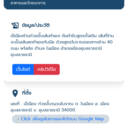
อาหารและโภชนาการ
ข้อมูล/ประวัติ
เจ๊เนืองร้านก๋วยจั๊บเส้นทำเอง ต้นตำรับสูตรดั้งเดิม เส้นที่ร้าน
จะเป็นเส้นสดทำเองกับมือ ด้วยสูตรโบราณของทางร้าน 40
ถนน พโลชัย ตำบล ในเมือง อำเภอเมืองอุบลราชธานี
อุบลราชธานี
เว็บไซต์
คลิปวิดีโอ
ที่ตั้ง
เลขที่ : เจ๊เนือง ก๋วยจั๊บญวนโบราณ ต. ในเมือง อ. เมือง
อุบลราชธานี จ. อุบลราชธานี 34000
-
Click เพื่อดูเส้นทางและพิกัดบน Google Map