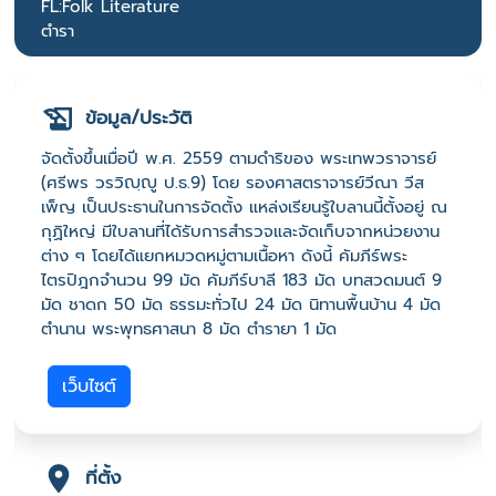
FL:Folk Literature
ตำรา
ข้อมูล/ประวัติ
จัดตั้งขึ้นเมื่อปี พ.ศ. 2559 ตามดำริของ พระเทพวราจารย์
(ศรีพร วรวิญฺญู ป.ธ.9) โดย รองศาสตราจารย์วีณา วีส
เพ็ญ เป็นประธานในการจัดตั้ง แหล่งเรียนรู้ใบลานนี้ตั้งอยู่ ณ
กุฏิใหญ่ มีใบลานที่ได้รับการสำรวจและจัดเก็บจากหน่วยงาน
ต่าง ๆ โดยได้แยกหมวดหมู่ตามเนื้อหา ดังนี้ คัมภีร์พระ
ไตรปิฎกจำนวน 99 มัด คัมภีร์บาลี 183 มัด บทสวดมนต์ 9
มัด ชาดก 50 มัด ธรรมะทั่วไป 24 มัด นิทานพื้นบ้าน 4 มัด
ตำนาน พระพุทธศาสนา 8 มัด ตำรายา 1 มัด
เว็บไซต์
ที่ตั้ง