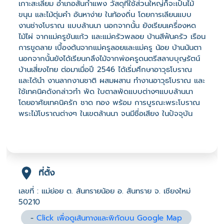
เกาะสะเลียม อำเภอสันกำแพง วัสดุที่ใช้ส่วนใหญ่ก็จะเป็นไม้
ขนุน และไม้ตุ่มคำ อันหาง่าย ในท้องถิ่น โดยการเลียนแบบ
งานช่างโบราณ แบบล้านนา นอกจากนั้น ยังเรียนเครื่องหด
ไม้ไผ่ จากแม่ครูขันแก้ว และแม่ครัวพลอย บ้านสีฟันครัว เรือน
การขูดลาย เบื้องต้นจากแม่ครูลอยและแม่ครู น้อย บ้านนันตา
นอกจากนั้นยังได้เรียนกลึงไม้จากพ่อครูดนตรีสลาบบุญรัตน์
บ้านเสี่ยงไทย ต่อมาเมื่อปี 2546 ได้เริ่มศึกษาอาวุธโบราณ
และได้นำ งานลากงานชาติ ผสมผสาน ทำงานอาวุธโบราณ และ
ใช้เทคนิคดังกล่าวทำ พัด ใบตาลพัดแบบต่างๆแบบล้านนา
โดยอาศัยเทคนิครัก ชาด ทอง พร้อม การบูรณะพระโบราณ
พระไม้โบราณต่างๆ ในเขตล้านนา จนมีชื่อเสียง ในปัจจุบัน
ที่ตั้ง
เลขที่ : แม่ย่อย ต. สันทรายน้อย อ. สันทราย จ. เชียงใหม่
50210
-
Click เพื่อดูเส้นทางและพิกัดบน Google Map