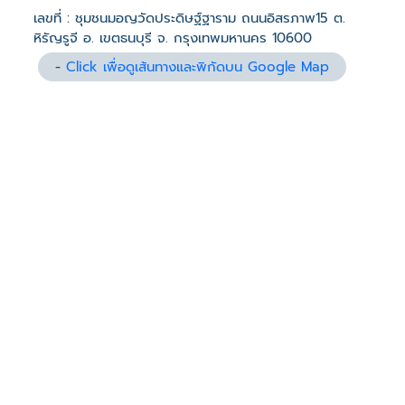
เลขที่ : ชุมชนมอญวัดประดิษฐ์ฐาราม ถนนอิสรภาพ15 ต.
หิรัญรูจี อ. เขตธนบุรี จ. กรุงเทพมหานคร 10600
-
Click เพื่อดูเส้นทางและพิกัดบน Google Map