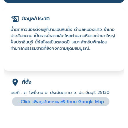
ข้อมูล/ประวัติ
น้ำตกสาวน้อยตั้งอยู่ที่บ้านเนินหินตั้ง ตำบลหนองแก้ว อำเภอ
ประจันตคาม เป็นธารน้ำสายเล็กไหลผ่านลานหินและป่าเขาใหญ่
ฝั่งปราจีนบุรี น้ำใสไหลเย็นตลอดปี เหมาะสำหรับพักผ่อน
ท่ามกลางธรรมชาติที่ยังคงความอุดมสมบูรณ์.
ที่ตั้ง
เลขที่ : ต. โพธิ์งาม อ. ประจันตคาม จ. ปราจีนบุรี 25130
-
Click เพื่อดูเส้นทางและพิกัดบน Google Map