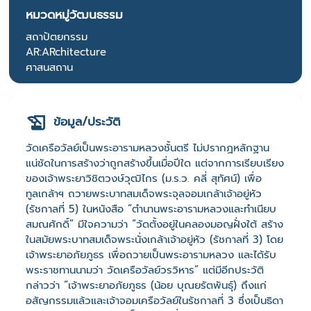
หมวดหมู่วัฒนธรรม
สถาปัตยกรรม
AR:ARchitecture
ศาสนสถาน
ข้อมูล/ประวัติ
วัดเครือวัลย์เป็นพระอารามหลวงชั้นตรี ไม่ปรากฏหลักฐาน
แน่ชัดในการสร้างว่าถูกสร้างขึ้นเมื่อปีใด แต่จากการเรียบเรียง
ของเจ้าพระยาวิชิตวงษ์วุฒิไกร (ม.ร.ว. คลี่ สุทัศน์) เพื่อ
ทูลเกล้าฯ ถวายพระบาทสมเด็จพระจุลจอมเกล้าเจ้าอยู่หัว
(รัชกาลที่ 5) ในหนังสือ “ตำนานพระอารามหลวงและทำเนียบ
สมณศักดิ์” มีใจความว่า “วัดตั้งอยู่ในคลองมอญฝั่งใต้ สร้าง
ในสมัยพระบาทสมเด็จพระนั่งเกล้าเจ้าอยู่หัว (รัชกาลที่ 3) โดย
เจ้าพระยาอภัยภูธร เพื่อถวายเป็นพระอารามหลวง และได้รับ
พระราชทานนามว่า วัดเครือวัลย์วรวิหาร” แต่มีอีกประวัติ
กล่าวว่า “เจ้าพระยาอภัยภูธร (น้อย บุณยรัตพันธุ์) ถึงแก่
อสัญกรรมแล้วและเจ้าจอมเครือวัลย์ในรัชกาลที่ 3 ซึ่งเป็นธิดา