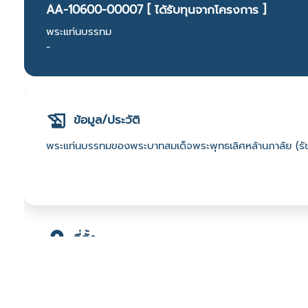
AA-10600-00007 [ ได้รับทุนจากโครงการ ]
พระแท่นบรรทม
-
ข้อมูล/ประวัติ
พระแท่นบรรทมของพระบาทสมเด็จพระพุทธเลิศหล้านภาลัย (รัช
ที่ตั้ง
เลขที่ : วัดอรุณราชวรารามราชวรมหาวิหาร ต. วัดอรุณ อ.
-
Click เพื่อดูเส้นทางและพิกัดบน Google Map