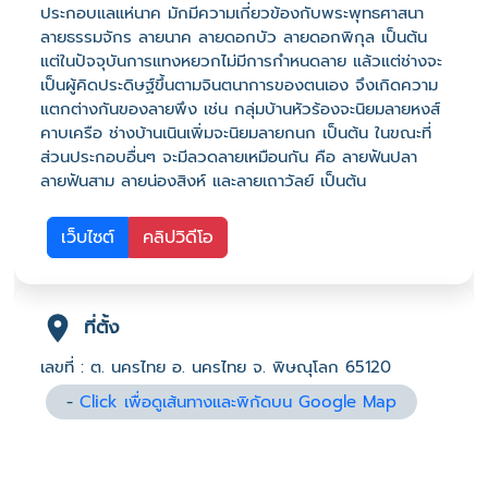
ประกอบแลแห่นาค มักมีความเกี่ยวข้องกับพระพุทธศาสนา
ลายธรรมจักร ลายนาค ลายดอกบัว ลายดอกพิกุล เป็นต้น
แต่ในปัจจุบันการแทงหยวกไม่มีการกำหนดลาย แล้วแต่ช่างจะ
เป็นผู้คิดประดิษฐ์ขึ้นตามจินตนาการของตนเอง จึงเกิดความ
แตกต่างกันของลายพึง เช่น กลุ่มบ้านหัวร้องจะนิยมลายหงส์
คาบเครือ ช่างบ้านเนินเพิ่มจะนิยมลายกนก เป็นต้น ในขณะที่
ส่วนประกอบอื่นๆ จะมีลวดลายเหมือนกัน คือ ลายฟันปลา
ลายฟันสาม ลายน่องสิงห์ และลายเถาวัลย์ เป็นต้น
เว็บไซต์
คลิปวิดีโอ
ที่ตั้ง
เลขที่ : ต. นครไทย อ. นครไทย จ. พิษณุโลก 65120
-
Click เพื่อดูเส้นทางและพิกัดบน Google Map