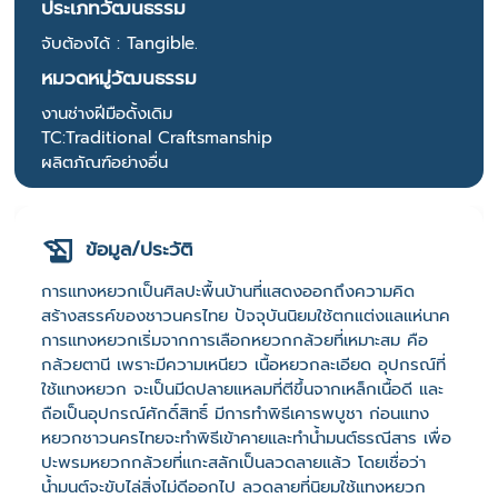
ประเภทวัฒนธรรม
จับต้องได้ : Tangible.
หมวดหมู่วัฒนธรรม
งานช่างฝีมือดั้งเดิม
TC:Traditional Craftsmanship
ผลิตภัณฑ์อย่างอื่น
ข้อมูล/ประวัติ
การแทงหยวกเป็นศิลปะพื้นบ้านที่แสดงออกถึงความคิด
สร้างสรรค์ของชาวนครไทย ปัจจุบันนิยมใช้ตกแต่งแลแห่นาค
การแทงหยวกเริ่มจากการเลือกหยวกกล้วยที่เหมาะสม คือ
กล้วยตานี เพราะมีความเหนียว เนื้อหยวกละเอียด อุปกรณ์ที่
ใช้แทงหยวก จะเป็นมีดปลายแหลมที่ตีขึ้นจากเหล็กเนื้อดี และ
ถือเป็นอุปกรณ์ศักดิ์สิทธิ์ มีการทำพิธีเคารพบูชา ก่อนแทง
หยวกชาวนครไทยจะทำพิธีเข้าคายและทำน้ำมนต์ธรณีสาร เพื่อ
ปะพรมหยวกกล้วยที่แกะสลักเป็นลวดลายแล้ว โดยเชื่อว่า
น้ำมนต์จะขับไล่สิ่งไม่ดีออกไป ลวดลายที่นิยมใช้แทงหยวก