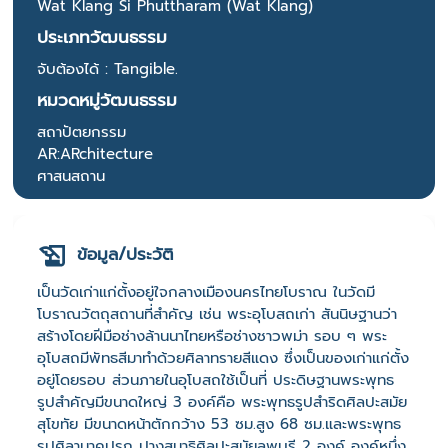
Wat Klang Si Phuttharam (Wat Klang)
ประเภทวัฒนธรรม
จับต้องได้ : Tangible.
หมวดหมู่วัฒนธรรม
สถาปัตยกรรม
AR:ARchitecture
ศาสนสถาน
ข้อมูล/ประวัติ
เป็นวัดเก่าแก่ตั้งอยู่ใจกลางเมืองนครไทยโบราณ ในวัดมี
โบราณวัตถุสถานที่สำคัญ เช่น พระอุโบสถเก่า สันนิษฐานว่า
สร้างโดยฝีมือช่างล้านนาไทยหรือช่างชาวพม่า รอบ ๆ พระ
อุโบสถมีพัทธสีมาทำด้วยศิลาทรายสีแดง ซึ่งเป็นของเก่าแก่ตั้ง
อยู่โดยรอบ ส่วนภายในอุโบสถใช้เป็นที่ ประดิษฐานพระพุทธ
รูปสำคัญมีขนาดใหญ่ 3 องค์คือ พระพุทธรูปสำริดศิลปะสมัย
สุโขทัย มีขนาดหน้าตักกว้าง 53 ซม.สูง 68 ซม.และพระพุทธ
รูปศิลานาคปรก ปางสมาธิศิลปะสมัยลพบุรี 2 องค์ องค์หนึ่ง