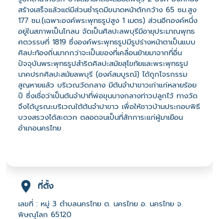
สร้างเสร็จแล้วแต่มีส่วนชำรุดมีขนาดหน้าตักกว้าง 65 ซม.สูง
177 ซม.(เฉพาะองค์พระพุทธรูปสูง 1 เมตร) ส่วนอีกองค์หนึ่ง
อยู่ในสภาพเป็นโกลน จัดเป็นศิลปะลพบุรีมีอายุประมาณพุทธ
ศตวรรษที่ 1819 ซึ่งองค์พระพุทธรูปมีรูปร่างหน้าตาเป็นแบบ
ศิลปะท้องถิ่นมากกว่าจะเป็นของที่เคลื่อนย้ายมาจากที่อื่น
ปัจจุบันพระพุทธรูปสำริดศิลปะสมัยสุโขทัยและพระพุทธรูป
นาคปรกศิลปะสมัยลพบุรี (องค์สมบูรณ์) ได้ถูกโจรกรรม
สูญหายแล้ว บริเวณวัดกลาง มีต้นจำปาขาวเก่าแก่หลายร้อย
ปี ซึ่งเชื่อว่าเป็นต้นจำปาที่พ่อขุนบางกลางท่าวปลูกไว้ ทางวัด
จึงได้บูรณะบริเวณใต้ต้นจำปาขาว เพื่อให้ชาวบ้านประกอบพิธี
บวงสรวงได้สะดวก ตลอดจนเป็นที่สักการะแก่ผู้มาเยือน
อำเภอนครไทย
ที่ตั้ง
เลขที่ : หมู่ 3 ตำบลนครไทย ต. นครไทย อ. นครไทย จ.
พิษณุโลก 65120