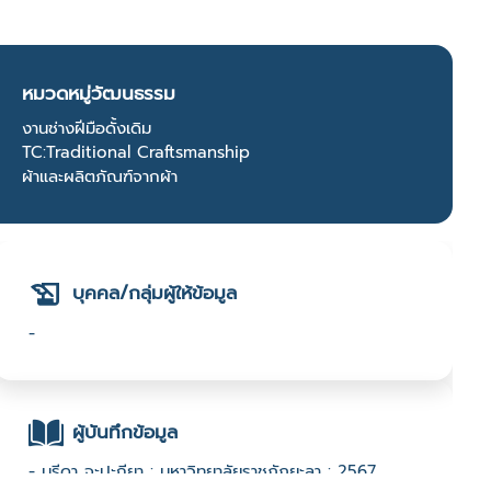
หมวดหมู่วัฒนธรรม
งานช่างฝีมือดั้งเดิม
TC:Traditional Craftsmanship
ผ้าและผลิตภัณฑ์จากผ้า
บุคคล/กลุ่มผู้ให้ข้อมูล
-
ผู้บันทึกข้อมูล
- นูรีดา จะปะกียา : มหาวิทยาลัยราชภัฏยะลา : 2567