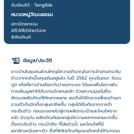
จับต้องได้ : Tangible.
หมวดหมู่วัฒนธรรม
สถาปัตยกรรม
AR:ARchitecture
พิพิธภัณฑ์
ข้อมูล/ประวัติ
ชาวบ้านในชุมชนส่วนใหญ่มีความชำนาญในการจักสานกระติบ
ข้าวจากคล้าเป็นทุนเดิมอยู่แล้ว ในปี 2562 คุณจินตนา วัฒน
ภูมิ หรือที่ชาวบ้านเรียกกันว่าแม่กระแต ได้มองเห็นโอกาสใน
การเพิ่มมูลค่าให้กับงานจักสานคล้า ด้วยความมุ่งมั่นที่จะ
พัฒนาผลิตภัณฑ์ให้หลากหลาย เธอจึงได้ชักชวนเพื่อนบ้านมา
รวมตัวกันจัดตั้งกลุ่มอาชีพขึ้น กลุ่มได้เริ่มต้นจากการทำ
กระติบข้าว ก่อนจะขยายไปสู่การผลิตกระเป๋าและโคมไฟจาก
คล้า ปัจจุบัน ผลิตภัณฑ์ของกลุ่มมีความหลากหลายมากขึ้น
ทั้งกระติบข้าว กระเป๋าถือ ที่ใส่แก้วน้ำ และโคมไฟที่มี
เอกลักษณ์เฉพาะตัว ซึ่งที่พิพิธภัณฑ์ชุมชนต้นคล้ามีกิจกรรม