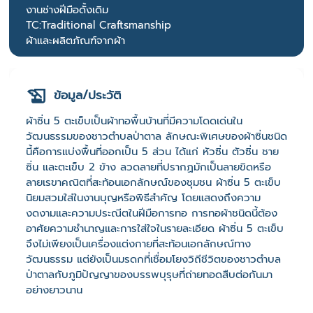
งานช่างฝีมือดั้งเดิม
TC:Traditional Craftsmanship
ผ้าและผลิตภัณฑ์จากผ้า
ข้อมูล/ประวัติ
ผ้าซิ่น 5 ตะเข็บเป็นผ้าทอพื้นบ้านที่มีความโดดเด่นใน
วัฒนธรรมของชาวตำบลป่าตาล ลักษณะพิเศษของผ้าซิ่นชนิด
นี้คือการแบ่งพื้นที่ออกเป็น 5 ส่วน ได้แก่ หัวซิ่น ตัวซิ่น ชาย
ซิ่น และตะเข็บ 2 ข้าง ลวดลายที่ปรากฏมักเป็นลายขิดหรือ
ลายเรขาคณิตที่สะท้อนเอกลักษณ์ของชุมชน ผ้าซิ่น 5 ตะเข็บ
นิยมสวมใส่ในงานบุญหรือพิธีสำคัญ โดยแสดงถึงความ
งดงามและความประณีตในฝีมือการทอ การทอผ้าชนิดนี้ต้อง
อาศัยความชำนาญและการใส่ใจในรายละเอียด ผ้าซิ่น 5 ตะเข็บ
จึงไม่เพียงเป็นเครื่องแต่งกายที่สะท้อนเอกลักษณ์ทาง
วัฒนธรรม แต่ยังเป็นมรดกที่เชื่อมโยงวิถีชีวิตของชาวตำบล
ป่าตาลกับภูมิปัญญาของบรรพบุรุษที่ถ่ายทอดสืบต่อกันมา
อย่างยาวนาน