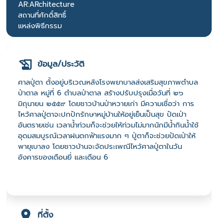
AR:ARchitecture
สถานที่ศักดิ์สิทธิ์
แหล่งพิธีกรรม
ข้อมูล/ประวัติ
ศาลปู่ตา ตั้งอยู่บริเวณหลังโรงพยาบาลส่งเสริมสุขภาพตำบล
ป่าตาล หมู่ที่ 6 ตำบลป่าตาล สร้างปรับปรุงเมื่อวันที่ ๒๖
มิถุนายน ๒๕๕๙ โดยชาวบ้านป่าหวายเก่า มีความเชื่อว่า การ
ไหว้ศาลปู่ตาจะปกปักรักษาหมู่บ้านให้อยู่เย็นเป็นสุข ปัดเป่า
อันตรายเช่น เวลาน้ำท่วมก็จะช่วยให้ท่วมไม่มากนักมีน้ำกินน้ำใช้
อุดมสมบูรณ์เวลาฝนตกฟ้าแรงมาก ๆ ปู่ตาก็จะช่วยปัดเป่าให้
พายุเบาลง โดยชาวบ้านจะจัดประเพณีไหว้ศาลปู่ตาในวัน
อังคารของเดือนยี่ และเดือน 6
ที่ตั้ง