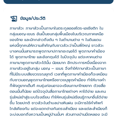
ข้อมูล/ประวัติ
ภาษาลัวะ ภาษาลัวะเป็นภาษาในตระกูลออสโตร-เอเชียติก ใน
กลุ่มมอญ-เขมร อันเป็นชนกลุ่มพื้นเมืองในบริเวณภาคเหนือ
ของไทย และมักกล่าวถึงต้น ๆ ในตำนานต่าง ๆ ในดินแดน
แห่งนี้ทุกคนให้ความสำคัญกับชาวลัวะว่าเป็นพี่ใหญ่ ชาวลัวะ
บางคนนั้นสามารถพูดภาษาปกาเกอะญอได้ พูดภาษาคำเมือง
ได้ พูดภาษาไทย และอังกฤษได้ ในปัจจุบัน แต่จะหาคนต่าง
ภาษามาพูดภาษาลัวะได้นั้น น้อยมาก อีกประการหนึ่งเนื่องจาก
ภาษาลัวะอยู่ในกลุ่ม มอญ – เขมร จึงทำให้ภาษาลัวะเป็นภาษา
ที่ไม่มีระบบเสียงวรรณยุกต์ เวลาที่พูดภาษาคำเมืองก็จะเหมือน
กับชาวมอญพูดภาษาไทยหรือชาวขมุพูดคำเมือง ทำให้บางคำ
ก็ฟังดูยากเต็มที คนรุ่นก่อนอาจจะเรียนภาษาไทยยาก ด้วยสื่อ
ตอนนั้นก็น้อย แต่ปัจจุบันสื่อภาษาไทยต่างๆ หาได้ง่าย และคน
รุ่นใหม่เข้าสู่ระบบโรงเรียน ทำให้คนรุ่นใหม่เรียนรู้ภาษาอื่นได้ง่าย
ขึ้น โดยปกติ ชาวลัวะในตำบลปางหินฝน จะมีการใช้คำศัพท์
ใกล้เคียงกัน แต่จะแตกต่างกันตรงสำเนียง และแต่ละสำเนียงก็
จะบ่งบอกถึงความเป็นหมู่บ้านนั้นๆ ส่วนทางบ้านมืดหลอง จะมี