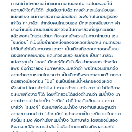
การใช้คำศัพท์บางคำที่แตกต่างกันออกไป แต่โดยรวมก็มี
ความเข้าใจกันได้ดี เช่นเดียวกับลัวะทางอำเภอแม่ลาน้อยและ
แม่สะเรียง แต่ภาษาลัวะทางเมืองฮอด จะฟังกันไม่ค่อยรู้เรื่อง
เท่าใด ภาษาลัวะ สำหรับคนไทยวนเอง มักจะออกเสียงยาก คำ
บางคำในชื่อบ้านนามเมืองอาจจะเป็นภาษาลัวะที่อยู่มาแต่เดิม
แล้วพอคนไทยวนเข้ามา ก็จะลากเข้าความในภาษาไทยวน เช่น
“อมก๋อย” ที่เป็นชื่ออำเภอหนึ่งของจังหวัดเชียงใหม่ คนไทยวน
ได้ยินก็เข้าใจในภาษาตนเองว่า เป็นเมืองที่อดอยากอดกลั้นจน
ต้องเอากลอยมาอม แต่แท้จริงแล้ว อมก๋อย เป็นภาษาลัวะ
แปลว่าขุนน้ำ “ลอง” มักจะรู้จักกันในชื่อ อำเภอลอง จังหวัด
แพร ซึ่งคำว่าลอง ในภาษาลัวะแปลว่าดำ พอไทยวนเข้ามาจึง
ลากเข้าความหมายไทยวนว่า เป็นเมืองที่พระนางจามเทวีมาทดล
องสร้างเมืองก่อน “ปิง” อันเป็นชื่อแม่น้ำหลักของจังหวัด
เชียงใหม่ โดย คำว่าปิง ในภาษาลัวะแปลว่า ขาวแม่น้ำปิงก็อาจ
จะหมายถึงขาวก็ได้ โดยที่ไทยวนได้แต่งตำนานว่า แม่น้ำปิง มา
จากคำว่าแม่น้ำปลาปิ้ง “ระมิง” คำนี้ปัจจุบันเขียนแบบภาษา
บาลีว่า “ระมิงค์” อันหมายถึงแม่น้ำปิง บางท่านสันนิษฐานว่า
อาจจะมาจากคำว่า “ลัวะ-เม็ง” แล้วกลายเป็น ระมิง แต่ในภาษา
ลัวนั้น ระมิง คือคำเรียกแม่น้ำปิง ในภาษาลัวะโดยตรงนั่นเอง
ซึ่งอาจจะมีอีกหลายคำอันเป็นชื่อบ้านนามเมืองที่เราอาจจะไม่