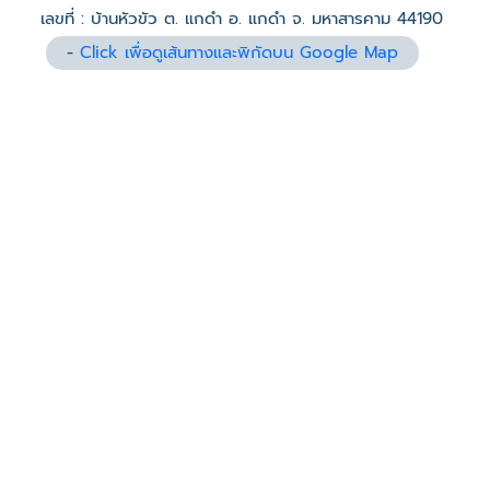
เลขที่ : บ้านหัวขัว ต. แกดำ อ. แกดำ จ. มหาสารคาม 44190
-
Click เพื่อดูเส้นทางและพิกัดบน Google Map