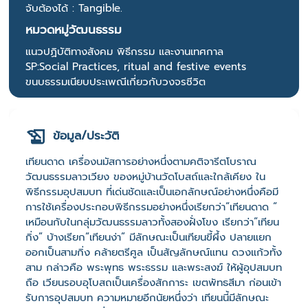
จับต้องได้ : Tangible.
หมวดหมู่วัฒนธรรม
แนวปฏิบัติทางสังคม พิธีกรรม และงานเทศกาล
SP:Social Practices, ritual and festive events
ขนบธรรมเนียบประเพณีเกี่ยวกับวงจรชีวิต
ข้อมูล/ประวัติ
เทียนดาด เครื่องนมัสการอย่างหนึ่งตามคติจารีตโบราณ
วัฒนธรรมลาวเวียง ของหมู่บ้านวัดโบสถ์และใกล้เคียง ใน
พิธีกรรมอุปสมบท ที่เด่นชัดและเป็นเอกลักษณ์อย่างหนึ่งคือมี
การใช้เครื่องประกอบพิธีกรรมอย่างหนึ่งเรียกว่า“เทียนดาด “
เหมือนกับในกลุ่มวัฒนธรรมลาวทั้งสองฝั่งโขง เรียกว่า“เทียน
กิ่ง” บ้างเรียก“เทียนง่า” มีลักษณะเป็นเทียนขี้ผึ้ง ปลายแยก
ออกเป็นสามกิ่ง คล้ายตรีศูล เป็นสัญลักษณ์แทน ดวงแก้วทั้ง
สาม กล่าวคือ พระพุทธ พระธรรม และพระสงฆ์ ให้ผู้อุปสมบท
ถือ เวียนรอบอุโบสถเป็นเครื่องสักการะ เขตพัทธสีมา ก่อนเข้า
รับการอุปสมบท ความหมายอีกนัยหนึ่งว่า เทียนนี้มีลักษณะ