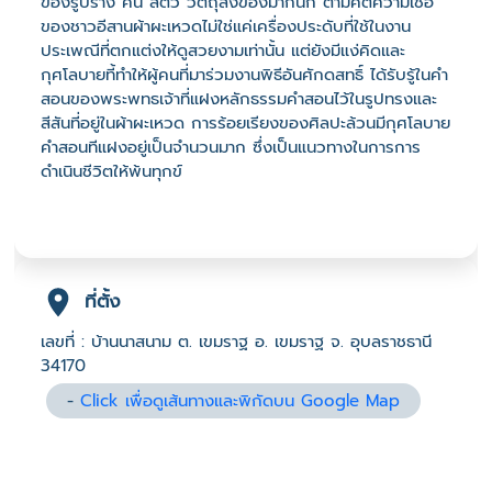
ของรูปร่าง คน สัตว์ วัตถุสิ้งของมากนัก ตามคติความเชื่อ
ของชาวอีสานผ้าผะเหวดไม่ใช่แค่เครื่องประดับที่ใช้ในงาน
ประเพณีที่ตกแต่งให้ดูสวยงามเท่านั้น แต่ยังมีแง่คิดและ
กุศโลบายที้ทำให้ผู้คนที่มาร่วมงานพิธีอันศักดสทธิ์ ได้รับรู้ในคำ
สอนของพระพทธเจ้าที่แฝงหลักธรรมคำสอนไว้ในรูปทรงและ
สีสันที่อยู่ในผ้าผะเหวด การร้อยเรียงของศิลปะล้วนมีกุศโลบาย
คำสอนทีแฝงอยู่เป็นจำนวนมาก ซึ่งเป็นแนวทางในการการ
ดำเนินชีวิตให้พ้นทุกข์
ที่ตั้ง
เลขที่ : บ้านนาสนาม ต. เขมราฐ อ. เขมราฐ จ. อุบลราชธานี
34170
-
Click เพื่อดูเส้นทางและพิกัดบน Google Map