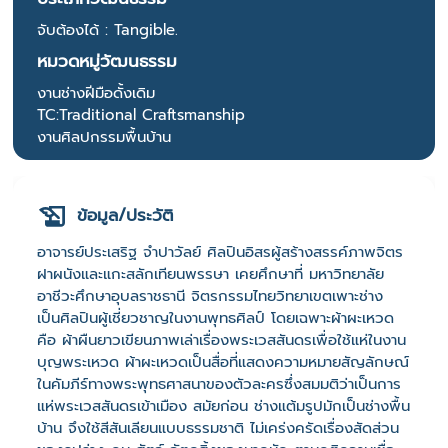
จับต้องได้ : Tangible.
หมวดหมู่วัฒนธรรม
งานช่างฝีมือดั้งเดิม
TC:Traditional Craftsmanship
งานศิลปกรรมพื้นบ้าน
ข้อมูล/ประวัติ
อาจารย์ประเสริฐ จำปาวัลย์ ศิลปินอิสรผู้สร้างสรรค์ภาพจิตร
ฝาผนังและแกะสลักเทียนพรรษา เคยศึกษาที่ มหาวิทยาลัย
อาชีวะศึกษาอุบลราชธานี จิตรกรรมไทยวิทยาเขตเพาะช่าง
เป็นศิลปินผู้เชี่ยวชาญในงานพุทธศิลป์ โดยเฉพาะผ้าผะเหวด
คือ ผ้าผืนยาวเขียนภาพเล่าเรื่องพระเวสสันดรเพื่อใช้แห่ในงาน
บุญพระเหวด ผ้าผะเหวดเป็นสื่อที่แสดงความหมายสัญลักษณ์
ในคัมภีร์ทางพระพุทธศาสนาของตัวละครซึ่งสมมติว่าเป็นการ
แห่พระเวสสันดรเข้าเมือง สมัยก่อน ช่างแต้มรูปมักเป็นช่างพื้น
บ้าน จึงใช้สีสันเลียนแบบธรรมชาติ ไม่เคร่งครัดเรื่องสัดส่วน