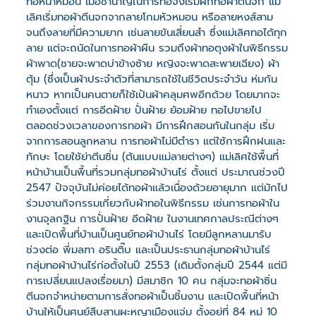
ทอหน้าหมอน เมื่อชำนาญในการทอจึงเริ่มฝึกทอผ้าตีนจก แม่
เลิศเริ่มทอผ้าตีนจกจากลายโกมหัวหมอน หรือลายหงส์สาม
จนถึงลายที่มีความยาก เช่นลายขันเสี่ยนสำ ซึ่งแม่เลิศทอได้ทุก
ลาย แต่จะถนัดในการทอผ้าผืน รวมถึงผ้าทอตุงผ้าในพิธีกรรม
ผ้าพาด(ชายจะพาดบ่าข้างซ้าย หญิงจะพาดสะพายเฉียง) ผ้า
ตุ้ม (ซึ่งเป็นผ้าประจำตัวที่สามารถใช้ในชีวิตประจำวัน ห่มกัน
หนาว หากเป็นคนตายก็ใช้เป้นผ้าคลุมศพอีกด้วย โดยมากจะ
ทำเองตั้งแต่ การอีดฝ้าย ปั่นฝ้าย ย้อมฝ้าย ทอไปขายไป
ตลอดช่วงเวลาของการทอผ้า มีการฝึกสอนกันในกลุ่ม เริ่ม
จากการสอนลูกหลาน การทอผ้าไม่มีตำรา แต่ใช้การฝึกฝนและ
ทักษะ โดยใช้ย่าตีนซิ่น (ต้นแบบแม่ลายต่างๆ) แม่เลิศใช้พื้นที่
หน้าบ้านเป็นพื้นที่รวมกลุ่มทอผ้าบ้านไร่ ตั้งแต่ ประมาณช่วงปี
2547 ปัจจุบันไม่ค่อยได้ทอผ้าแล้วเนื่องด้วยอายุมาก แต่มักไป
ร่วมงานกิจกรรมเกี่ยวกับผ้าทอในพิธีกรรม เช่นการทอผ้าใน
งานจุลกฐิน การปั่นฝ้าย อีดฝ้าย ในงานเทศกาลประณีต่างๆ
และเปิดพื้นที่บ้านเป็นศูนย์ทอผ้าบ้านไร่ โดยมีลูกหลานมารับ
ช่วงต่อ พี่มลฑา อรินติ๊บ และเป็นประธานกลุ่มทอผ้าบ้านไร่
กลุ่มทอผ้าบ้านไร่ก่อตั้งในปี 2553 (เดิมตั้งกลุ่มปี 2544 แต่มี
การเปลี่ยนแปลงเรื่อยมา) มีสมาชิก 10 คน กลุ่มจะทอผ้าซิ่น
ตีนจกจำหน่ายตามการสั่งทอผ้าเป็นชิ้นงาน และเปิดพื้นที่หน้า
บ้านให้เป็นศูนย์สืบสานผะหญาเมืองแจ่ม ตั้งอยู่ที่ 84 หมู่ 10