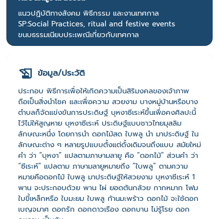
แนวปฏิบัติทางสังคม พิธีกรรม และงานเทศกาล
SP:Social Practices, ritual and festive events
ขนบธรรมเนียบประเพณีเกี่ยวกับเทศกาล
ข้อมูล/ประวัติ
ประกอบ พิธีการเพื่อให้เกิดความเป็นสิริมงคลของเจ้าภาพ
ถือเป็นสิ่งนําโชค และเพื่อความ สวยงาม บางหมู่บ้านหรือบาง
ตําบลก็จัดแข่งขันการประดิษฐ์ บุหงาซีเระห์ขึ้นเพื่อคงศิลปะนี้
ไว้ไม่ให้สูญหาย บุหงาซีเระห์ ประดิษฐ์แบบชาวไทยมุสลิม
ลักษณะหนึ่ง โดยการนํา ดอกไม้สด ใบพลู นํา มาประดิษฐ์ ใน
ลักษณะต่าง ๆ หลายรูปแบบตั้งแต่ดั้งเดิมจนถึงแบบ สมัยใหม่
คํา ว่า “บุหงา” แปลตามภาษามลายู คือ “ดอกไม้” ส่วนคํา ว่า
“ซีเระห์” แปลตาม ภาษามลายูหมายถึง “ใบพลู” ตามความ
หมายคือดอกไม้ ใบพลู มาประดิษฐ์ให้สวยงาม บุหงาซีเระห์ 1
พาน จะประกอบด้วย พาน ไผ่ ยอดต้นกล้วย กากหมาก โฟม
ใบขี้เหล็กหรือ ใบมะยม ใบพลู ก้านมะพร้าว ดอกไม้ จะใช้ดอก
เบญจมาศ ดอกรัก ดอกดาวเรือง ดอกบาน ไม่รู้โรย ดอก