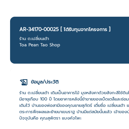
AR-34170-00025 [ ได้รับทุนจากโครงการ ]
ร้าน ต.เปลี่ยนเต้า
Toa Pean Tao Shop
ข้อมูล/ประวัติ
ร้าน ต.เปลี่ยนเต้า เดิมเป็นอาคารไม้ มุงหลังคาด้วยสังกะสีใช้ดิ
มีอายุเกือบ 100 ปี โดยอาคารหลังนี้ข้าขายของเบ็ดเตล็และซ่อ
เดิมไว้ บ้านของพ่อสามีของคุณยายสุภัตร์ เตี่ยชื่อ เปลี่ยนเต้า
ตระการพืชผลและย้ายมาเขมราฐ บ้านมีแต่สมัยนั้นแล้ว เจ้าของบ้าน
ปัจจุบันคือ คุณสุพัตรา แบงค์จโพะ