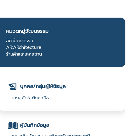
หมวดหมู่วัฒนธรรม
สถาปัตยกรรม
AR:ARchitecture
ร้านค้าและเคหสถาน
บุคคล/กลุ่มผู้ให้ข้อมูล
- นางสุภัตร์ ตังควนิช
ผู้บันทึกข้อมูล
- ดร. วศิน โกมุท : มหาวิทยาลัยอุบลราชธานี :