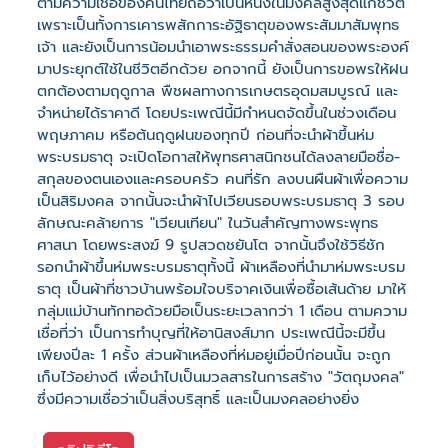
ตามความเชื่อของคนไทยถือว่าเป็นหนึ่งในมงคลสูงสุดแก่ชีวิต
เพราะเป็นทั้งการเคารพสักการะอัฐิธาตุของพระสัมมาสัมพุทธ
เจ้า และยังเป็นการน้อมนำเอาพระธรรมคำสั่งสอนของพระองค์
มาประยุกต์ใช้ในชีวิตอีกด้วย อกจากนี้ ยังเป็นการขอพรให้ฝน
ตกต้องตามฤดูกาล พืชผลทางการเกษตรอุดมสมบูรณ์ และ
จำหน่ายได้ราคาดี โดยประเพณีนี้มีกำหนดจัดขึ้นในช่วงเดือน
พฤษภาคม หรือต้นฤดูฝนของทุกปี ก่อนที่จะนำผ้าขึ้นห่ม
พระบรมธาตุ จะเปิดโอกาสให้พุทธศาสนิกชนได้ลงลายมือชื่อ-
สกุลของตนเองและครอบครัว คนที่รัก ลงบนผืนผ้าเพื่อความ
เป็นสิริมงคล จากนั้นจะนำผ้าไปเวียนรอบพระบรมธาตุ 3 รอบ
ลักษณะคล้ายการ "เวียนเทียน" ในวันสำคัญทางพระพุทธ
ศาสนา โดยพระสงฆ์ 9 รูปสวดชยันโต จากนั้นจึงใช้วิธีชัก
รอกนำผ้าขึ้นห่มพระบรมธาตุทั้งนี้ ผ้าเหลืองที่นำมาห่มพระบรม
ธาตุ เป็นผ้าที่ชาวบ้านพร้อมใจบริจาคเงินเพื่อซื้อเส้นด้าย มาให้
กลุ่มแม่บ้านทักทอด้วยมือเป็นระยะเวลากว่า 1 เดือน ตามความ
เชื่อที่ว่า เป็นการทำบุญที่ให้อานิสงส์มาก ประเพณีนี้จะมีขึ้น
เพียงปีละ 1 ครั้ง ส่วนผ้าเหลืองที่ห่มอยู่เมื่อปีก่อนนั้น จะถูก
เก็บไว้อย่างดี เพื่อนำไปเป็นมวลสารในการสร้าง "วัตถุมงคล"
ซึ่งมีความเชื่อว่าเป็นสิ่งบริสุทธิ์ และเป็นมงคลอย่างยิ่ง