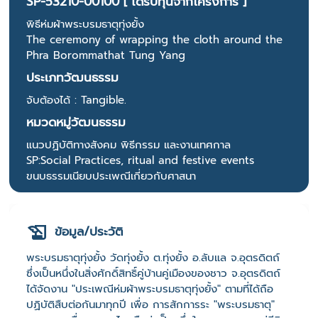
SP-53210-00100 [ ได้รับทุนจากโครงการ ]
พิธีห่มผ้าพระบรมธาตุทุ่งยั้ง
The ceremony of wrapping the cloth around the
Phra Borommathat Tung Yang
ประเภทวัฒนธรรม
จับต้องได้ : Tangible.
หมวดหมู่วัฒนธรรม
แนวปฏิบัติทางสังคม พิธีกรรม และงานเทศกาล
SP:Social Practices, ritual and festive events
ขนบธรรมเนียบประเพณีเกี่ยวกับศาสนา
ข้อมูล/ประวัติ
พระบรมธาตุทุ่งยั้ง วัดทุ่งยั้ง ต.ทุ่งยั้ง อ.ลับแล จ.อุตรดิตถ์
ซึ่งเป็นหนึ่งในสิ่งศักดิ์สิทธิ์คู่บ้านคู่เมืองของชาว จ.อุตรดิตถ์
ได้จัดงาน "ประเพณีห่มผ้าพระบรมธาตุทุ่งยั้ง" ตามที่ได้ถือ
ปฏิบัติสืบต่อกันมาทุกปี เพื่อ การสักการระ "พระบรมธาตุ"