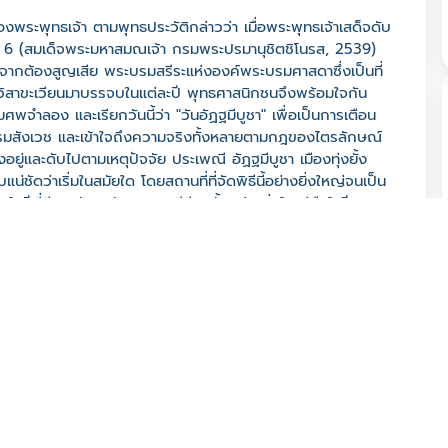
งพระพุทธเจ้า ตามพุทธประวัติกล่าวว่า เมื่อพระพุทธเจ้าเสด็จดับ
ดือน 6 (สมเด็จพระมหาสมณเจ้า กรมพระปรมานุชิตชิโนรส, 2539)
ื่องจากต้องสูญเสีย พระบรมสรีระแห่งองค์พระบรมศาสดาซึ่งเป็นที่
ือนวิสาขะเวียนมาบรรจบในแต่ละปี พุทธศาสนิกชนจึงพร้อมใจกัน
ำลอง และเรียกวันนี้ว่า "วันอัฏฐมีบูชา" เพื่อเป็นการเตือน
รรมสังเวช และเข้าใจถึงความจริงทั้งหลายตามกฎของไตรลักษณ์
งอยู่และดับไปตามเหตุปัจจัย ประเพณี อัฏฐมีบูชา เมืองทุ่งยั้ง
ชัดว่าเริ่มในสมัยใด โดยสถานที่ที่จัดพิธีนี้อย่างยิ่งใหญ่จนเป็น
ซึ่งในปีที่มีการกับมาจัดประเพณีอีกครั้งอย่างยิ่งใหญ่คือใรปี พ.ศ.
จำลองของพระพุทธเจ้า ในพระอิริยาบถ "ไสยาสน์" ด้วยไม้ไผ่สาน
ือง ยาว 9 ศอก ประดิษฐานอยู่ภายใต้พระมรุมาศ ด้วยฝีมือ
ตรพิธีการถวายสลากภัตร การสวดพระอภิธรรม เมื่อถึงเวลาค่ำ จะ
าสัมพุทธเจ้า เป็นการแสดงแสงสีเสียงอย่างยิ่งใหญ่สวยงาม