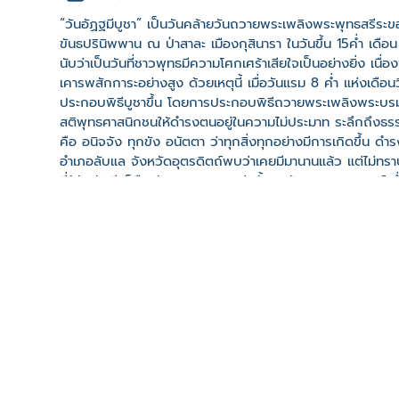
“วันอัฏฐมีบูชา” เป็นวันคล้ายวันถวายพระเพลิงพระพุทธสรีระขอ
ขันธปรินิพพาน ณ ป่าสาละ เมืองกุสินารา ในวันขึ้น 15ค่ำ เ
นับว่าเป็นวันที่ชาวพุทธมีความโศกเศร้าเสียใจเป็นอย่างยิ่ง เน
เคารพสักการะอย่างสูง ด้วยเหตุนี้ เมื่อวันแรม 8 ค่ำ แห่งเด
ประกอบพิธีบูชาขึ้น โดยการประกอบพิธีถวายพระเพลิงพระบรมศพจ
สติพุทธศาสนิกชนให้ดำรงตนอยู่ในความไม่ประมาท ระลึกถึงธ
คือ อนิจจัง ทุกขัง อนัตตา ว่าทุกสิ่งทุกอย่างมีการเกิดขึ้น ดำร
อำเภอลับแล จังหวัดอุตรดิตถ์พบว่าเคยมีมานานแล้ว แต่ไม่ทราบแน่
ที่รู้จักกันดี ก็คือ วัดพระบรมธาตุทุ่งยั้ง อ.ลับแล จ.อุตรดิตถ์ 
2546 เรียกว่าประเพณีอัฏฐมีบูชารำลึก มีการสร้างพระบรมศพ
พอกด้วยปูนปลาสเตอร์ผสมกระดาษ ห่มพระวรกายด้วยจีวรสีเหล
ช่างอาวุโสในชุมชน ช่วงกลางวันจะมีพิธีสงฆ์การทำบุญตักบา
เริ่มพิธีการจำลองถวายพระเพลิงพระบรมศพของสมเด็จพระสัมม
คลิปวิดีโอ
ที่ตั้ง