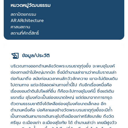
หมวดหมู่วัฒนธรรม
สถาปัตยกรรม
AR:ARchitecture
ศาสนสถาน
สถานที่ศักดิ์สิทธิ์
ข้อมูล/ประวัติ
บริเวณทางออกด้านหลังวัดพระบรมธาตุทุ่งยั้ง จะพบอุโมงค์
ช่องทางเข้าไม่ใหญ่มากนัก ซึ่งมีตำนานเล่าขานว่าคนโบราณเล่า
ต่อกันมาถึง สมัยก่อนเวลาคนลักวัวลักควาย เขาจะไม่ต้อนเดิน
ไปตามทาง แต่จะใช้ลอดผ่านทางถ้ำนี้ไป กับอีกเรื่องหนึ่งคือ
เรื่องขอมดำดินไปโผล่ที่อื่น ก็คือจะไปทางอุโมงค์นี้ ซึ่งแต่เดิม
แรกเริ่ม อุโมงค์จะเป็นช่องขนาดใหญ่ แต่ต่อมาจากการทรุด
ตัวตามธรรมชาติจึงได้เหลือช่องอุโมงค์ขนาดเล็กลง อีก
ตำนานหนึ่งคือ บ่อศิลาแลงข้างวัดพระบรมธาตุทุ่งยั้งจะมีถ้ำ
เป็นทางเดินสามารถเดินทะลุไปถึงเมืองเก่าศรีสัชนาลัย ถึงวัด
ศรีชุม ต.เมืองเก่า อ.เมืองสุโขทัย ได้ ตำนานเล่าว่า เคยมีฝูงวัว