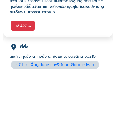
ควายเดินเข้าถ้ำตรงนี้ แล้วไปโผล่ที่วัดศรีชุมที่สุโขทัย โดยวัด
ทุ่งยั้งแห่งนี้เป็นวัดเก่าแก่ สร้างสมัยกรุงสุโขทัยตอนปลาย ยุค
สมเด็จพระมหาธรรมราชาลิไท
คลิปวิดีโอ
ที่ตั้ง
เลขที่ : ทุ่งยั้ง ต. ทุ่งยั้ง อ. ลับแล จ. อุตรดิตถ์ 53210
-
Click เพื่อดูเส้นทางและพิกัดบน Google Map