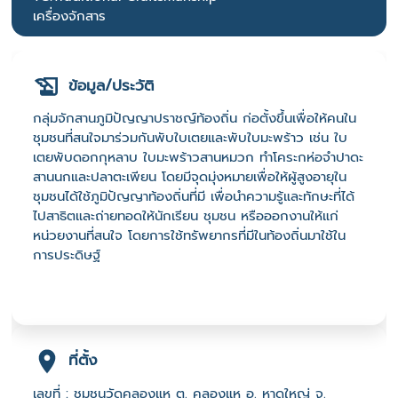
เครื่องจักสาร
ข้อมูล/ประวัติ
กลุ่มจักสานภูมิปัญญาปราชญ์ท้องถิ่น ก่อตั้งขึ้นเพื่อให้คนใน
ชุมชนที่สนใจมาร่วมกันพับใบเตยและพับใบมะพร้าว เช่น ใบ
เตยพับดอกกุหลาบ ใบมะพร้าวสานหมวก ทำโคระกห่อจำปาดะ
สานนกและปลาตะเพียน โดยมีจุดมุ่งหมายเพื่อให้ผู้สูงอายุใน
ชุมชนได้ใช้ภูมิปัญญาท้องถิ่นที่มี เพื่อนำความรู้และทักษะที่ได้
ไปสาธิตและถ่ายทอดให้นักเรียน ชุมชน หรือออกงานให้แก่
หน่วยงานที่สนใจ โดยการใช้ทรัพยากรที่มีในท้องถิ่นมาใช้ใน
การประดิษฐ์
ที่ตั้ง
เลขที่ : ชุมชนวัดคลองแห ต. คลองแห อ. หาดใหญ่ จ.