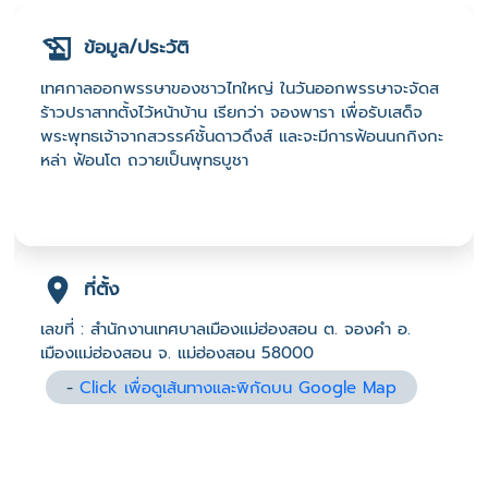
ข้อมูล/ประวัติ
เทศกาลออกพรรษาของชาวไทใหญ่ ในวันออกพรรษาจะจัดส
ร้าวปราสาทตั้งไว้หน้าบ้าน เรียกว่า จองพารา เพื่อรับเสด็จ
พระพุทธเจ้าจากสวรรค์ชั้นดาวดึงส์ และจะมีการฟ้อนนกกิงกะ
หล่า ฟ้อนโต ถวายเป็นพุทธบูชา
ที่ตั้ง
เลขที่ : สำนักงานเทศบาลเมืองแม่ฮ่องสอน ต. จองคำ อ.
เมืองแม่ฮ่องสอน จ. แม่ฮ่องสอน 58000
-
Click เพื่อดูเส้นทางและพิกัดบน Google Map