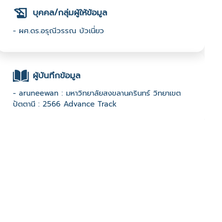
บุคคล/กลุ่มผู้ให้ข้อมูล
- ผศ.ดร.อรุณีวรรณ บัวเนี่ยว
ผู้บันทึกข้อมูล
- aruneewan : มหาวิทยาลัยสงขลานครินทร์ วิทยาเขต
ปัตตานี : 2566 Advance Track
ช่องทางติดต่อ
- aruneewan.n@psu.ac.th
มีผู้เข้าชมจำนวน :1313 ครั้ง
บันทึกข้อมูลเมื่อวันที่ : 27/10/2024 - ปรับปรุงล่าสุดวันที่ :