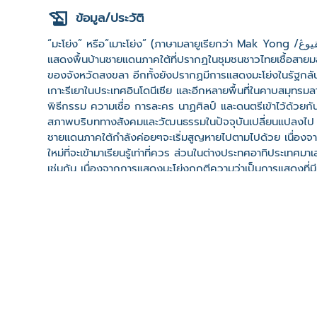
ข้อมูล/ประวัติ
“มะโย่ง” หรือ“เมาะโย่ง” (ภาษามลายูเรียกว่า Mak Yong /مقيوڠ) แต่ผู้คนส่วนใหญ่มักจะเรียกว่ามะโย่ง มะโย่งเป็นศิลปะการ
แสดงพื้นบ้านชายแดนภาคใต้ที่ปรากฏในชุมชนชาวไทยเชื้อสายมลา
ของจังหวัดสงขลา อีกทั้งยังปรากฏมีการแสดงมะโย่งในรัฐกลันต
เกาะรีเยาในประเทศอินโดนีเซีย และอีกหลายพื้นที่ในคาบสมุทรม
พิธีกรรม ความเชื่อ การละคร นาฏศิลป์ และดนตรีเข้าไว้ด้วยก
สภาพบริบททางสังคมและวัฒนธรรมในปัจจุบันเปลี่ยนแปลงไป มีผล
ชายแดนภาคใต้กำลังค่อยๆจะเริ่มสูญหายไปตามไปด้วย เนื่องจา
ใหม่ที่จะเข้ามาเรียนรู้เท่าที่ควร ส่วนในต่างประทศอาทิประเทศ
เช่นกัน เนื่องจากการแสดงมะโย่งถูกตีความว่าเป็นการแสดงที่
พรามหณ์-ฮินดู และ พุทธดั้งเดิมของชาวมลายูก่อนหน้านี้มาสอด
โทรทัศน์ยังส่งผลให้การแสดงมะโย่งลดความสำคัญลงตามไปด้
สำคัญลงมา สำหรับประวัติความเป็นมาของมะโย่งนั้น มีแนวคิดใ
ฐานที่มามากนัก แต่จากข้อมูลที่มีการค้นพบในเบื้องต้นนั้นพบว
ว่า การแสดงมะโย่งมาจากอิทธิพลของศาสนาอิสลาม โดยเริ่มต้
สอง มีความเชื่อว่า การแสดงมะโย่งไม่ได้เกี่ยวข้องกับหลักศาสน
คลิปวิดีโอ