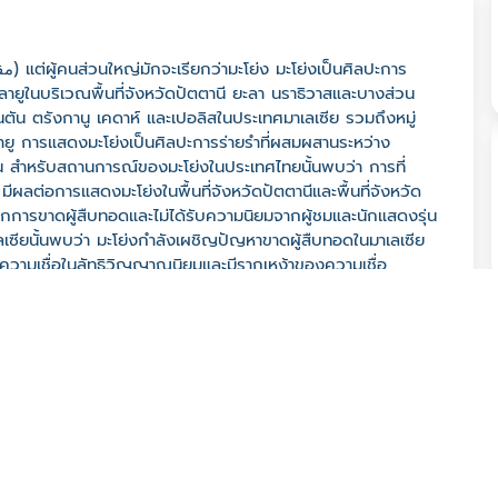
ยูในบริเวณพื้นที่จังหวัดปัตตานี ยะลา นราธิวาสและบางส่วน
ัน ตรังกานู เคดาห์ และเปอลิสในประเทศมาเลเซีย รวมถึงหมู่
ลายู การแสดงมะโย่งเป็นศิลปะการร่ายรำที่ผสมผสานระหว่าง
ัน สำหรับสถานการณ์ของมะโย่งในประเทศไทยนั้นพบว่า การที่
ต่อการแสดงมะโย่งในพื้นที่จังหวัดปัตตานีและพื้นที่จังหวัด
กการขาดผู้สืบทอดและไม่ได้รับความนิยมจากผู้ชมและนักแสดงรุ่น
มาเลเซียนั้นพบว่า มะโย่งกำลังเผชิญปัญหาขาดผู้สืบทอดในมาเลเซีย
มีความเชื่อในลัทธิวิญญาณนิยมและมีรากเหง้าของความเชื่อ
แทรกไว้ในการแสดงมะโย่งเช่นกัน อีกทั้งการเข้ามาของสื่อวิทยุ
วย จึงทำให้การแสดงมะโย่งนี้ค่อยๆลดความนิยมและบทบาทความ
นการกำเนิดแสดงดังกล่าวที่อาจจะยังไม่มีความชัดเจนในเชิงหลัก
่า ต้นกำเนิดของมะโย่งมี 2 แนวคิด คือ - แนวคิดแรก มีความเชื่อ
นจากในวังแล้วแพร่กระจายออกมาสู่ชุมชนภายนอก - แนวคิดที่
าแต่อย่างใดแต่เป็นการแสดงที่เกิดขึ้นในระดับชาวบ้านท้องถิ่น