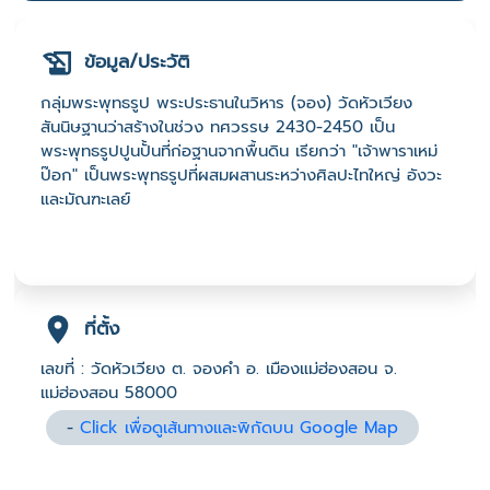
ข้อมูล/ประวัติ
กลุ่มพระพุทธรูป พระประธานในวิหาร (จอง) วัดหัวเวียง
สันนิษฐานว่าสร้างในช่วง ทศวรรษ 2430-2450 เป็น
พระพุทธรูปปูนปั้นที่ก่อฐานจากพื้นดิน เรียกว่า "เจ้าพาราเหม่
ป๊อก" เป็นพระพุทธรูปที่ผสมผสานระหว่างศิลปะไทใหญ่ อังวะ
และมัณฑะเลย์
ที่ตั้ง
เลขที่ : วัดหัวเวียง ต. จองคำ อ. เมืองแม่ฮ่องสอน จ.
แม่ฮ่องสอน 58000
-
Click เพื่อดูเส้นทางและพิกัดบน Google Map