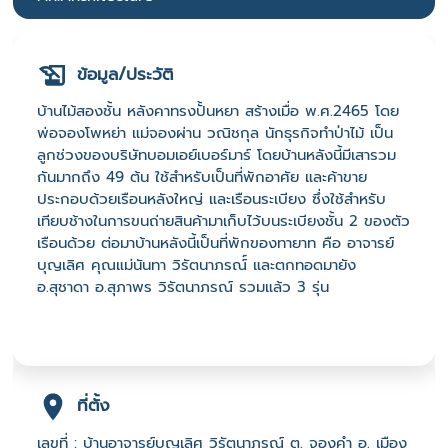
ข้อมูล/ประวัติ
บ้านไม้สองชั้น หลังคาทรงปั้นหยา สร้างเมื่อ พ.ศ.2465 โดย
พ่อจองโพหย่า แม่จองผ่าน วณิชกุล นักธุรกิจทำป่าไม้ เป็น
ลูกช่วงของบริษัทบอมเอย์เบอร์มาร์ โดยบ้านหลังนี้มีเสารวม
กันมากถึง 49 ต้น ใช้สำหรับเป็นที่พักอาศัย และค้าขาย
ประกอบด้วยเรือนหลังใหญ่ และเรือนระเบียง ซึ่งใช้สำหรับ
เทียบช้างในการขนถ่ายสินค้ามาเก็บไว้บนระเบียงชั้น 2 ของตัว
เรือนด้วย ต่อมาบ้านหลังนี้เป็นที่พักของทายาท คือ อาจารย์
บุญเลิศ คุณแม่นันทา วิรัตนาภรณ์์ และตกทอดมายัง
อ.สุชาดา อ.สุภาพร วิรัตนาภรณ์ รวมแล้ว 3 รุ่น
ที่ตั้ง
เลขที่ : บ้านอาจารย์บุญเลิศ วิรัตนาภรณ์ ต. จองคำ อ. เมือง