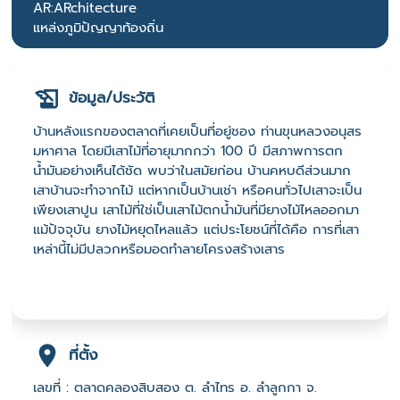
AR:ARchitecture
แหล่งภูมิปัญญาท้องถิ่น
ข้อมูล/ประวัติ
บ้านหลังแรกของตลาดที่เคยเป็นที่อยู่ชอง ท่านขุนหลวงอนุสร
มหาศาล โดยมีเสาไม้ที่อายุมากกว่า 100 ปี มีสภาพการตก
น้ำมันอย่างเห็นได้ชัด พบว่าในสมัยก่อน บ้านคหบดีส่วนมาก
เสาบ้านจะทำจากไม้ แต่หากเป็นบ้านเช่า หรือคนทั่วไปเสาจะเป็น
เพียงเสาปูน เสาไม้ที่ใช่เป็นเสาไม้ตกน้ำมันที่มียางไม้ไหลออกมา
แม้ปัจจุบัน ยางไม้หยุดไหลแล้ว แต่ประโยชน์ที่ได้คือ การที่เสา
เหล่านี้ไม่มีปลวกหรือมอดทำลายโครงสร้างเสาร
ที่ตั้ง
เลขที่ : ตลาดคลองสิบสอง ต. ลำไทร อ. ลำลูกกา จ.