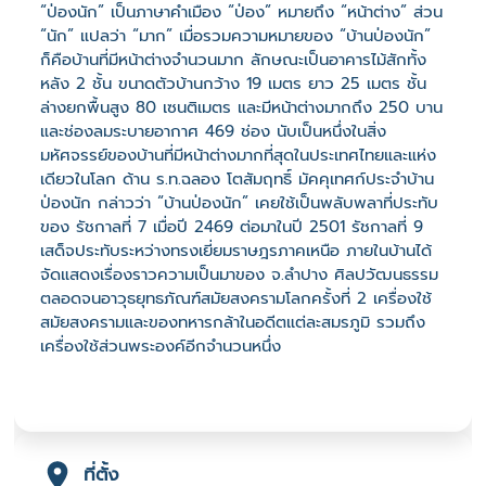
“ป่องนัก” เป็นภาษาคำเมือง “ป่อง” หมายถึง “หน้าต่าง” ส่วน
“นัก” แปลว่า “มาก” เมื่อรวมความหมายของ “บ้านป่องนัก”
ก็คือบ้านที่มีหน้าต่างจำนวนมาก ลักษณะเป็นอาคารไม้สักทั้ง
หลัง 2 ชั้น ขนาดตัวบ้านกว้าง 19 เมตร ยาว 25 เมตร ชั้น
ล่างยกพื้นสูง 80 เซนติเมตร และมีหน้าต่างมากถึง 250 บาน
และช่องลมระบายอากาศ 469 ช่อง นับเป็นหนึ่งในสิ่ง
มหัศจรรย์ของบ้านที่มีหน้าต่างมากที่สุดในประเทศไทยและแห่ง
เดียวในโลก ด้าน ร.ท.ฉลอง โตสัมฤทธิ์ มัคคุเทศก์ประจําบ้าน
ป่องนัก กล่าวว่า “บ้านป่องนัก” เคยใช้เป็นพลับพลาที่ประทับ
ของ รัชกาลที่ 7 เมื่อปี 2469 ต่อมาในปี 2501 รัชกาลที่ 9
เสด็จประทับระหว่างทรงเยี่ยมราษฎรภาคเหนือ ภายในบ้านได้
จัดแสดงเรื่องราวความเป็นมาของ จ.ลำปาง ศิลปวัฒนธรรม
ตลอดจนอาวุธยุทธภัณฑ์สมัยสงครามโลกครั้งที่ 2 เครื่องใช้
สมัยสงครามและของทหารกล้าในอดีตแต่ละสมรภูมิ รวมถึง
เครื่องใช้ส่วนพระองค์อีกจำนวนหนึ่ง
ที่ตั้ง