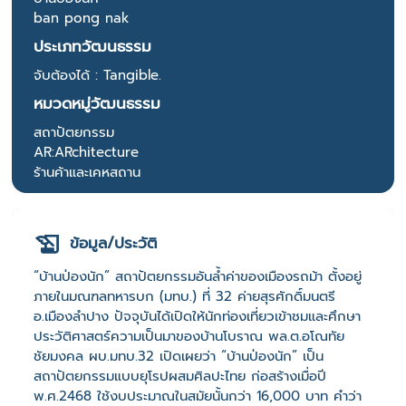
ban pong nak
ประเภทวัฒนธรรม
จับต้องได้ : Tangible.
หมวดหมู่วัฒนธรรม
สถาปัตยกรรม
AR:ARchitecture
ร้านค้าและเคหสถาน
ข้อมูล/ประวัติ
“บ้านป่องนัก” สถาปัตยกรรมอันล้ำค่าของเมืองรถม้า ตั้งอยู่
ภายในมณฑลทหารบก (มทบ.) ที่ 32 ค่ายสุรศักดิ์มนตรี
อ.เมืองลำปาง ปัจจุบันได้เปิดให้นักท่องเที่ยวเข้าชมและศึกษา
ประวัติศาสตร์ความเป็นมาของบ้านโบราณ พล.ต.อโณทัย
ชัยมงคล ผบ.มทบ.32 เปิดเผยว่า “บ้านป่องนัก” เป็น
สถาปัตยกรรมแบบยุโรปผสมศิลปะไทย ก่อสร้างเมื่อปี
พ.ศ.2468 ใช้งบประมาณในสมัยนั้นกว่า 16,000 บาท คำว่า