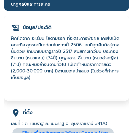
นาฏศิลป์และการละคร
ข้อมูล/ประวัติ
ฝึกหัดจาก อ.เรียน โสดามรรค ที่อ.ตระการพืชผล เคยไปเปิด
คณะที่จ.อุดรธานีมาก่อนในช่วงปี 2506 เลยมีลูกศิษย์อยู่ทาง
นั้นด้วย ย้ายมาเขมราฐราวปี 2517 สมัยทางเกวียน ประคอง
ชื่นบาน (หมอแคน) (74ปี) บุญหลาย ชื่นบาน (หมอลำหญิง)
(71ปี) คณะหมอลำรับงานทั่วไป ไม่ได้กำหนดราคาตายตัว
(2,000-30,000 บาท) มีงานเยอะสม่ำเสมอ (ในช่วงที่ทำการ
เก็บข้อมูล)
ที่ตั้ง
เลขที่ : ต. เขมราฐ อ. เขมราฐ จ. อุบลราชธานี 34170