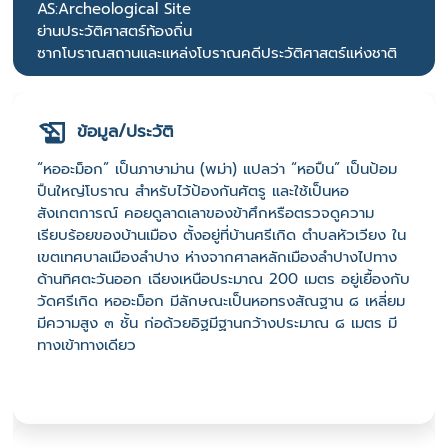
AS:Archeological Site
ย่านประวัติศาสตร์ท้องถิ่น
ซากโบราณสถานและแหล่งโบราณคดีประวัติศาสตร์แห่งชาติ
ข้อมูล/ประวัติ
“หออะม็อก” เป็นภาษาม่าน (พม่า) แปลว่า “หอปืน” เป็นป้อม
ปืนใหญ่โบราณ สำหรับไว้ป้องกันศัตรู และใช้เป็นหอ
สังเกตการณ์ คอยดูลาดเลาของข้าศึกหรือตรวจดูความ
เรียบร้อยของบ้านเมือง ตั้งอยู่ที่บ้านศรีเกิด ตำบลหัวเวียง ใน
เขตเทศบาลเมืองลำปาง ห่างจากศาลหลักเมืองลำปางไปทาง
ด้านทิศตะวันออก เฉียงเหนือประมาณ 200 เมตร อยู่เยื้องกับ
วัดศรีเกิด หออะม็อก มีลักษณะเป็นหอทรงสัณฐาน ๘ เหลี่ยม
มีความสูง ๓ ชั้น ก่อด้วยอิฐมีฐานกว้างประมาณ ๘ เมตร มี
ทางเข้าทางเดียว