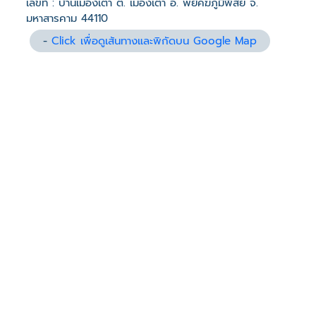
เลขที่ : บ้านเมืองเตา ต. เมืองเตา อ. พยัคฆภูมิพิสัย จ.
มหาสารคาม 44110
-
Click เพื่อดูเส้นทางและพิกัดบน Google Map