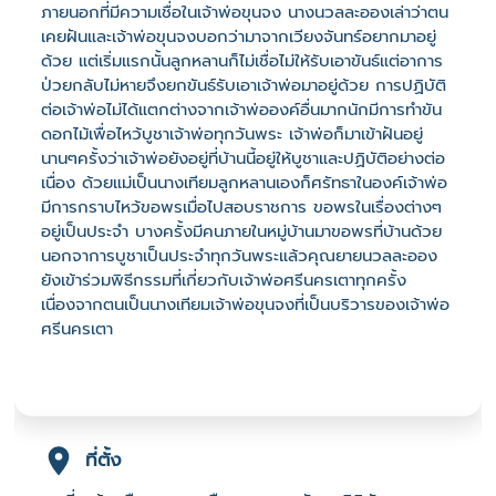
ภายนอกที่มีความเชื่อในเจ้าพ่อขุนจง นางนวลละอองเล่าว่าตน
เคยฝันและเจ้าพ่อขุนจงบอกว่ามาจากเวียงจันทร์อยากมาอยู่
ด้วย แต่เริ่มแรกนั้นลูกหลานก็ไม่เชื่อไม่ให้รับเอาขันธ์แต่อาการ
ป่วยกลับไม่หายจึงยกขันธ์รับเอาเจ้าพ่อมาอยู่ด้วย การปฏิบัติ
ต่อเจ้าพ่อไม่ได้แตกต่างจากเจ้าพ่อองค์อื่นมากนักมีการทำขัน
ดอกไม้เพื่อไหว้บูชาเจ้าพ่อทุกวันพระ เจ้าพ่อก็มาเข้าฝันอยู่
นานๆครั้งว่าเจ้าพ่อยังอยู่ที่บ้านนี้อยู่ให้บูชาและปฏิบัติอย่างต่อ
เนื่อง ด้วยแม่เป็นนางเทียมลูกหลานเองก็ศรัทธาในองค์เจ้าพ่อ
มีการกราบไหว้ขอพรเมื่อไปสอบราชการ ขอพรในเรื่องต่างๆ
อยู่เป็นประจำ บางครั้งมีคนภายในหมู่บ้านมาขอพรที่บ้านด้วย
นอกจาการบูชาเป็นประจำทุกวันพระแล้วคุณยายนวลละออง
ยังเข้าร่วมพิธีกรรมที่เกี่ยวกับเจ้าพ่อศรีนครเตาทุกครั้ง
เนื่องจากตนเป็นนางเทียมเจ้าพ่อขุนจงที่เป็นบริวารของเจ้าพ่อ
ศรีนครเตา
ที่ตั้ง