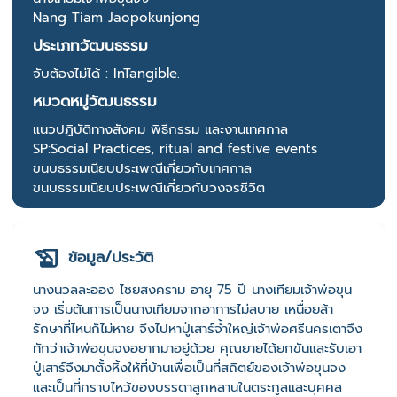
Nang Tiam Jaopokunjong
ประเภทวัฒนธรรม
จับต้องไม่ได้ : InTangible.
หมวดหมู่วัฒนธรรม
แนวปฏิบัติทางสังคม พิธีกรรม และงานเทศกาล
SP:Social Practices, ritual and festive events
ขนบธรรมเนียบประเพณีเกี่ยวกับเทศกาล
ขนบธรรมเนียบประเพณีเกี่ยวกับวงจรชีวิต
ข้อมูล/ประวัติ
นางนวลละออง ไชยสงคราม อายุ 75 ปี นางเทียมเจ้าพ่อขุน
จง เริ่มต้นการเป็นนางเทียมจากอาการไม่สบาย เหนื่อยล้า
รักษาที่ไหนก็ไม่หาย จึงไปหาปู่เสาร์จ้ำใหญ่เจ้าพ่อศรีนครเตาจึง
ทักว่าเจ้าพ่อขุนจงอยากมาอยู่ด้วย คุณยายได้ยกขันและรับเอา
ปู่เสาร์จึงมาตั้งหิ้งให้ที่บ้านเพื่อเป็นที่สถิตย์ของเจ้าพ่อขุนจง
และเป็นที่กราบไหว้ของบรรดาลูกหลานในตระกูลและบุคคล