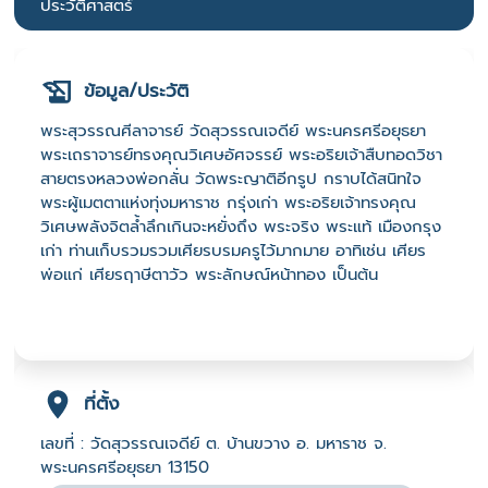
ประวัติศาสตร์
ข้อมูล/ประวัติ
พระสุวรรณศีลาจารย์ วัดสุวรรณเจดีย์ พระนครศรีอยุธยา
พระเถราจารย์ทรงคุณวิเศษอัศจรรย์ พระอริยเจ้าสืบทอดวิชา
สายตรงหลวงพ่อกลั่น วัดพระญาติอีกรูป กราบได้สนิทใจ
พระผู้เมตตาแห่งทุ่งมหาราช กรุ่งเก่า พระอริยเจ้าทรงคุณ
วิเศษพลังจิตล้ำลึกเกินจะหยั่งถึง พระจริง พระแท้ เมืองกรุง
เก่า ท่านเก็บรวมรวมเศียรบรมครูไว้มากมาย อาทิเช่น เศียร
พ่อแก่ เศียรฤาษีตาวัว พระลักษณ์หน้าทอง เป็นต้น
ที่ตั้ง
เลขที่ : วัดสุวรรณเจดีย์ ต. บ้านขวาง อ. มหาราช จ.
พระนครศรีอยุธยา 13150