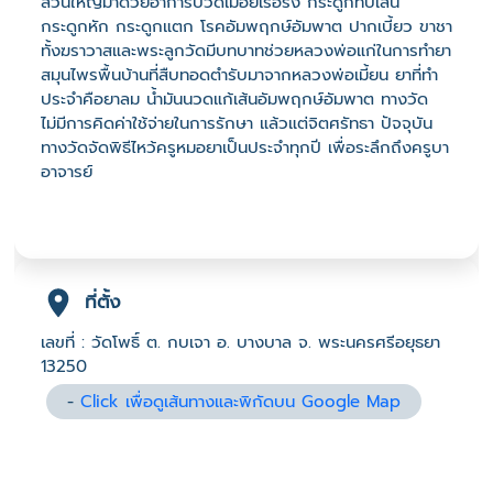
ส่วนใหญ่มาด้วยอาการปวดเมื่อยเรื้อรัง กระดูกทับเส้น
กระดูกหัก กระดูกแตก โรคอัมพฤกษ์อัมพาต ปากเบี้ยว ขาชา
ทั้งฆราวาสและพระลูกวัดมีบทบาทช่วยหลวงพ่อแก่ในการทำยา
สมุนไพรพื้นบ้านที่สืบทอดตำรับมาจากหลวงพ่อเมี้ยน ยาที่ทำ
ประจำคือยาลม น้ำมันนวดแก้เส้นอัมพฤกษ์อัมพาต ทางวัด
ไม่มีการคิดค่าใช้จ่ายในการรักษา แล้วแต่จิตศรัทธา ปัจจุบัน
ทางวัดจัดพิธีไหว้ครูหมอยาเป็นประจำทุกปี เพื่อระลึกถึงครูบา
อาจารย์
ที่ตั้ง
เลขที่ : วัดโพธิ์ ต. กบเจา อ. บางบาล จ. พระนครศรีอยุธยา
13250
-
Click เพื่อดูเส้นทางและพิกัดบน Google Map