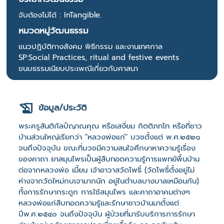
จับต้องไม่ได้ : InTangible.
หมวดหมู่วัฒนธรรม
แนวปฏิบัติทางสังคม พิธีกรรม และงานเทศกาล
SP:Social Practices, ritual and festive events
ขนบธรรมเนียบประเพณีเกี่ยวกับศาสนา
ข้อมูล/ประวัติ
พระครูสันติกัลป์ญาณคุณ หรือเสงี่ยม กิตติภทโท หรือที่ชาว
บ้านส่วนใหญ่เรียกว่า "หลวงพ่อแก่" บวชตั้งแต่ พ.ศ.๒๕๒๑
จนถึงปัจจุบัน ขณะที่บวชมีความสนใจศึกษาหาความรู้เรื่อง
ของคาถา ยาสมุนไพรเป็นผู้สืบทอดความรู้การแพทย์พื้นบ้าน
ต่อจากหลวงพ่อ เมี้ยน เจ้าอาวาสวัดโพธิ์ (วัดโพธิ์ตั้งอยู่ไม่
ห่างจากวัดใหม่กบเจามากนัก อยู่ในตำบลบางบาลเหมือนกัน)
ทั้งการรักษากระดูก การใช้สมุนไพร และคาถาอาคมต่างๆ
หลวงพ่อแก่สืบทอดความรู้และรักษาชาวบ้านมาตั้งแต่
ปีพ.ศ.๒๕๔๐ จนถึงปัจจุบัน ผู้ป่วยที่มารับบริการการรักษา