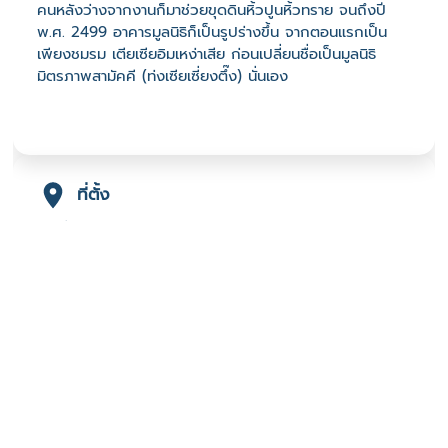
คนหลังว่างจากงานก็มาช่วยขุดดินหิ้วปูนหิ้วทราย จนถึงปี
พ.ศ. 2499 อาคารมูลนิธิก็เป็นรูปร่างขึ้น จากตอนแรกเป็น
เพียงชมรม เตียเซียอิมเหง่าเสีย ก่อนเปลี่ยนชื่อเป็นมูลนิธิ
มิตรภาพสามัคคี (ท่งเซียเซี่ยงตึ๊ง) นั่นเอง
ที่ตั้ง
เลขที่ : ต. หาดใหญ่ อ. หาดใหญ่ จ. สงขลา 90110
-
Click เพื่อดูเส้นทางและพิกัดบน Google Map