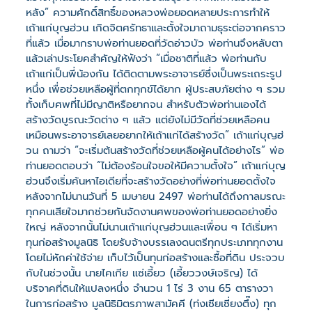
หลัง” ความศักดิ์สิทธิ์ของหลวงพ่อยอดหลายประการทำให้
เถ้าแก่บุญฮ่วน เกิดจิตศรัทธาและตั้งใจมาถามธุระต่อจากคราว
ที่แล้ว เมื่อมากราบพ่อท่านยอดที่วัดอ่าวบัว พ่อท่านจึงหลับตา
แล้วเล่าประโยคสำคัญให้ฟังว่า “เมื่อชาติที่แล้ว พ่อท่านกับ
เถ้าแก่เป็นพี่น้องกัน ได้ติดตามพระอาจารย์ซึ่งเป็นพระเถระรูป
หนึ่ง เพื่อช่วยเหลือผู้ที่ตกทุกข์ได้ยาก ผู้ประสบภัยต่าง ๆ รวม
ทั้งเก็บศพที่ไม่มีญาติหรือยากจน สำหรับตัวพ่อท่านเองได้
สร้างวัดบูรณะวัดต่าง ๆ แล้ว แต่ยังไม่มีวัดที่ช่วยเหลือคน
เหมือนพระอาจารย์เลยอยากให้เถ้าแก่ได้สร้างวัด” เถ้าแก่บุญฮ่
วน ถามว่า “จะเริ่มต้นสร้างวัดที่ช่วยเหลือผู้คนได้อย่างไร” พ่อ
ท่านยอดตอบว่า “ไม่ต้องร้อนใจขอให้มีความตั้งใจ” เถ้าแก่บุญ
ฮ่วนจึงเริ่มค้นหาไอเดียที่จะสร้างวัดอย่างที่พ่อท่านยอดตั้งใจ
หลังจากไม่นานวันที่ 5 เมษายน 2497 พ่อท่านได้ถึงกาลมรณะ
ทุกคนเสียใจมากช่วยกันจัดงานศพของพ่อท่านยอดอย่างยิ่ง
ใหญ่ หลังจากนั้นไม่นานเถ้าแก่บุญฮ่วนและเพื่อน ๆ ได้เริ่มหา
ทุนก่อสร้างมูลนิธิ โดยรับจ้างบรรเลงดนตรีทุกประเภททุกงาน
โดยไม่หักค่าใช้จ่าย เก็บไว้เป็นทุนก่อสร้างและซื้อที่ดิน ประจวบ
กับในช่วงนั้น นายไคเกีย แซ่เอี้ยว (เอี้ยววงษ์เจริญ) ได้
บริจาคที่ดินให้แปลงหนึ่ง จำนวน 1 ไร่ 3 งาน 65 ตารางวา
ในการก่อสร้าง มูลนิธิมิตรภาพสามัคคี (ท่งเซียเซี่ยงตึ๊ง) ทุก