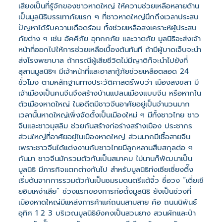
เสียงเป็นที่รู้จักของชาวหาดใหญ่ ให้ความช่วยเหลือหลายด้าน
เป็นมูลนิธิบรรเทาภัยแรก ๆ ที่ชาวหาดใหญ่นึกถึงเวลาประสบ
ปัญหาได้รับความเดือดร้อน ทั้งช่วยเหลือสงเคราะห์ผู้ประสบ
ภัยต่าง ๆ เช่น อัคคีภัย อุทกกภัย และวาตภัย มูลนิธิจะส่งเจ้า
หน้าที่ออกไปให้การช่วยเหลือเบื้องต้นทันที ถ้ามีผู้บาดเจ็บจะนำ
ส่งโรงพยาบาล ถ้ากรณีผู้เสียชีวิตไม่มีญาติก็จะนำไปยังที่
สุสานมูลนิธิฯ มีเจ้าหน้าที่และอาสากู้ภัยช่วยเหลือตลอด 24
ชั่วโมง ตามหลักฐานทางประวัติศาสตร์พบว่า เมืองสงขลา มี
เจ้าเมืองเป็นคนจีนจึงสร้างบ้านแปลนเมืองแบบจีน หรือหากใน
ตัวเมืองหาดใหญ่ ในอดีตมีชาวจีนอาศัยอยู่เป็นจำนวนมาก
เวลานั้นหาดใหญ่เพิ่งจัดตั้งเป็นเมืองใหม่ ๆ มีทั้งชาวไทย ชาว
จีนและชาวมุสลิม ช่วยกันสร้างก่อร่างสร้างเมือง ประชากร
ส่วนใหญ่ที่อาศัยอยู่ในเมืองหาดใหญ่ ส่วนมากมีเชื้อสายจีน
เพราะชาวจีนได้แต่งงานกับชาวไทยมีลูกหลานสืบสกุลต่อ ๆ
กันมา ชาวจีนมักรวมตัวกันเป็นสมาคม ไม่นานก็พัฒนาเป็น
มูลนิธิ มีภารกิจแตกต่างกันไป สำหรับมูลนิธิท่งเซียเซี่ยงตึ๊ง
เริ่มต้นจากการรวมตัวกันเป็นชมรมดนตรีแต้จิ๋ว ชื่อวง “เตี่ยเซี
ยอิมเหง่าเสีย” ช่วงแรกของการก่อตั้งมูลนิธิ ยังเป็นช่วงที่
เมืองหาดใหญ่มีแหล่งการค้าแค่ถนนสามสาย คือ ถนนนิพันธ์
อุทิศ 1 2 3 บริเวณมูลนิธิยังคงเป็นสวนยาง สวนผักและป่า