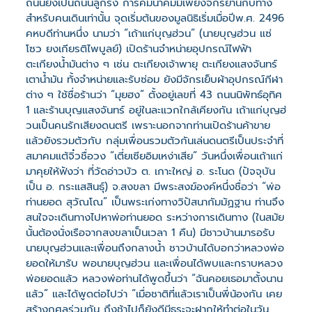
ถนนยังเป็นถนนลูกรัง การคมนาคมมีเพียงจักรยานกับทาง
สำหรับคนเดินเท่านั้น จุดเริ่มต้นของมูลนิธิเริ่มเมื่อปีพ.ศ. 2496
คหบดีท่านหนึ่ง นามว่า “เถ้าแก่บุญฮ่วน” (นายบุญฮ่วน แซ่
โซว ยงเกียรติไพบูลย์) เปิดร้านจำหน่ายอุปกรณ์ไฟฟ้า
ตะเกียงน้ำมันต่าง ๆ เช่น ตะเกียงเจ้าพายุ ตะเกียงแสงจันทร์
เตาน้ำมัน ทั้งจำหน่ายและรับซ่อม ยังมีจักรเย็บผ้าอุปกรณ์กีฬา
ต่าง ๆ ใช้ชื่อร้านว่า “มุยฮง” ตั้งอยู่เลขที่ 43 ถนนนิพัทธ์อุทิศ
1 และร้านบุญแสงจันทร์ อยู่ในละแวกใกล้เคียงกัน เถ้าแก่บุญฮ่
วนเป็นคนรักเสียงดนตรี เพราะนอกจากท่านเปิดร้านค้าขาย
แล้วยังรวมตัวกับ กลุ่มเพื่อนรวมตัวกันเล่นดนตรีเป็นประจำที่
สมาคมแต้จิ๋วชื่อวง “เตี่ยเซียอิมเหง่าเสีย” วันหนึ่งเพื่อนเถ้าแก่
มาคุยให้ฟังว่า ที่วัดอ่าวบัว ต. เกาะใหญ่ อ. ระโนด (ปัจจุบัน
เป็น อ. กระแสสินธุ์) จ.สงขลา มีพระสงฆ์องค์หนึ่งชื่อว่า “พ่อ
ท่านยอด สุวัณโณ” เป็นพระเก่งทางวิปัสนากัมมัฏฐาน ท่านจึง
สนใจจะเดินทางไปหาพ่อท่านยอด ระหว่างการเดินทาง (ในสมัย
นั้นต้องนั่งเรือจากสงขลาเป็นเวลา 1 คืน) มีชาวบ้านมารอรับ
นายบุญฮ่วนและเพื่อนถึงกลางน้ำ ชาวบ้านได้บอกว่าหลวงพ่อ
ยอดให้มารับ พอนายบุญฮ่วน และเพื่อนได้พบและกราบหลวง
พ่อยอดแล้ว หลวงพ่อท่านได้พูดขึ้นว่า “ฉันคอยเธอมาตั้งนาน
แล้ว” และได้พูดต่อไปว่า “เมื่อชาติที่แล้วเราเป็นพี่น้องกัน เคย
สร้างกุศลร่วมกัน ถึงช้าไปก็ยังดีมีธุระจะฝากให้ทำต่อในวัน