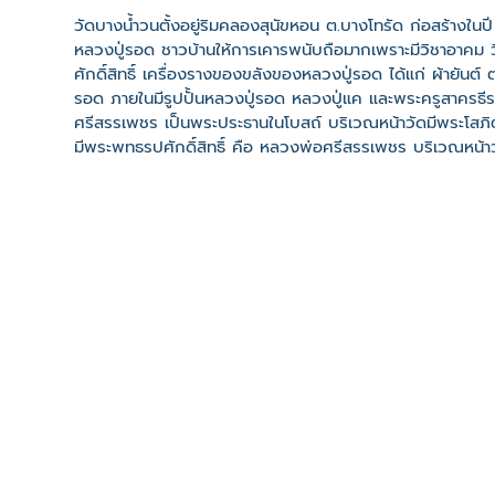
วัดบางน้ำวนตั้งอยู่ริมคลองสุนัขหอน ต.บางโทรัด ก่อสร้างในปี
หลวงปู่รอด ชาวบ้านให้การเคารพนับถือมากเพราะมีวิชาอาคม 
ศักดิ์สิทธิ์ เครื่องรางของขลังของหลวงปู่รอด ได้แก่ ผ้ายันต์
รอด ภายในมีรูปปั้นหลวงปู่รอด หลวงปู่แค และพระครูสาครธีรคุณ
ศรีสรรเพชร เป็นพระประธานในโบสถ์ บริเวณหน้าวัดมีพระโสภ
มีพระพุทธรูปศักดิ์สิทธิ์ คือ หลวงพ่อศรีสรรเพชร บริเวณหน้
มีสาเหตุมาจาก ด้านหน้าของวัดอยู่บริเวณใกล้คลอง อีกทั้งเป็นท
จีนไหลหักมุมเป็นคุ้งเข้ามาด้านหน้าของวัด สายที่สองเชื่อมต
แร้ง ซึ่งไหลมาบรรจบกัน ทำให้เกิดเป็นปรากฎการณ์ธรรมชาติ เรี
ที่ตั้ง
เลขที่ : ต. บางโทรัด อ. เมืองสมุทรสาคร จ. สมุทรสาคร 740
-
Click เพื่อดูเส้นทางและพิกัดบน Google Map