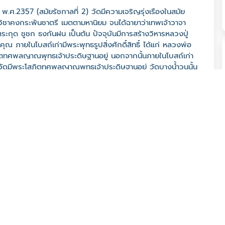
 พ.ศ.2357 (สมัยรัชกาลที่ 2) วัดมีความเจริญรุ่งเรืองในสมัย
วิชาคงกระพันชาตรี เมตตามหานิยม จนได้ฉายาว่าเทพเจ้าวาจา
 ตระกุด ชูชก ธงกันฝน เป็นต้น ปัจจุบันมีการสร้างวิหารหลวงปู่
 ภายในโบสถ์เก่ามีพระพุทธรูปสิ่งศักดิ์สิทธิ์ ได้แก่ หลวงพ่อ
ิตทศพลญาณพุทธเจ้าประดิษฐานอยู่ นอกจากนั้นภายในโบสถ์เก่า
าวัดมีพระโสภิตทศพลญาณพุทธเจ้าประดิษฐานอยู่ วัดบางน้ำวนนั้น
างที่สามแม่น้ำมาบรรจบกัน ทางหนึ่งคือน้ำที่แยกมาจากแม่น้ำท่า
่อกับคลองสุนัขหอนออกไปยังแม่น้ำแม่กลอง และอีกสายคือคลองท่า
ยกว่า น้ำวนชาวบ้านจึงเรียกวัดแห่งนี้ว่า “วัดบางน้ำวน”
00