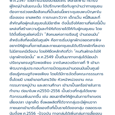
พ.ศ.2547 โดยการนำของนายอดิศร เหล่าสะพาน ที่ดำรง
ผู้ใหญ่บ้านในขณะนั้น ได้ปรึกษาหารือกับลูกบ้านว่าทางชุมชน
ต้องการช่วยเหลือสังคมที่เป็นเช่นนี้เพราะชุมชนพบปัญหาใน
เรื่องของ ยาเสพติด การทะเลาะวิวาท เด็กแว๊น หนี้สินและที่
สำคัญคือผู้คนในชุมชนไม่มีอาชีพ ดังนั้นจึงให้สถานที่แห่งนี้เป็น
แหล่งที่สร้างความรู้และทำให้เกิดรายได้ให้กับผู้คนชุมชน โดย
ได้ตั้งชื่อศูนย์แห่งนี้ว่า “สังคมแห่งการเรียนรู้ บ้านดอนมัน”
สำหรับสิ่งที่ลงมือในศูนย์ฯ คือการเริ่มปลูกผักปลอดสารพิษ
อยากให้ผู้คนทั้งภายในและภายนอกชุมชนได้บริโภคผักที่สะอาด
ไม่มีสารเคมีเจือปน โดยให้ยึดหลักคิดที่ว่า “คนกินผักอะไรให้
ปลูกผักชนิดนั้น” พ.ศ.2549 เป็นต้นมาทางกลุ่มได้น้อมนำ
ปรัชญาเศรษฐกิจพอเพียง จากในหลวงรัชกาลที่ 9 เข้ามา
พัฒนากลุ่มประกอบกับการเปิดชุมชนบ้านดอนมันเป็นศูนย์
เรียนรู้เศรษฐกิจพอเพียง โดยได้มีการจัดตั้งคณะกรรรมการ
ขึ้นโดยมี นายอำเภอกันทรวิชัย หัวหน้าหน่วยงาน คณะ
กรรมการหมู่บ้าน และสถานศึกษา เข้ามาเป็นเครือข่ายในการ
ทำงาน ต่อมาในพ.ศ2550-2556 เป็นช่วงที่กลุ่มได้ขยาย
กิจกรรมเพิ่มมากขึ้น เช่น สอนอาชีพให้ผู้คนในการทำเกษตร
เลี้ยงปลา ปลูกเห็ด ซึ่งผลผลิตที่ได้จากกลุ่มจะมีผู้คนจาก
ภายนอกเข้ามารับซื้อเองถึงที่เป็นรายได้ของกลุ่ม ตลอดระยะ
นับตั้งพ.ศ.2556 -ปัจจุบัน ทางกลุ่มได้เพิ่มกลุ่มการเลี้ยงขุน