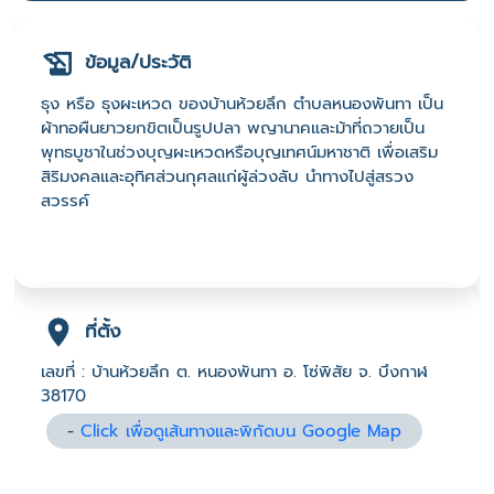
ข้อมูล/ประวัติ
ธุง หรือ ธุงผะเหวด ของบ้านห้วยลึก ตำบลหนองพันทา เป็น
ผ้าทอผืนยาวยกขิตเป็นรูปปลา พญานาคและม้าที่ถวายเป็น
พุทธบูชาในช่วงบุญผะเหวดหรือบุญเทศน์มหาชาติ เพื่อเสริม
สิริมงคลและอุทิศส่วนกุศลแก่ผู้ล่วงลับ นำทางไปสู่สรวง
สวรรค์
ที่ตั้ง
เลขที่ : บ้านห้วยลึก ต. หนองพันทา อ. โซ่พิสัย จ. บึงกาฬ
38170
-
Click เพื่อดูเส้นทางและพิกัดบน Google Map