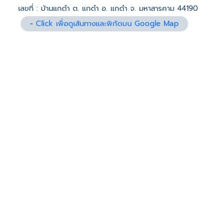
เลขที่ : บ้านแกดำ ต. แกดำ อ. แกดำ จ. มหาสารคาม 44190
-
Click เพื่อดูเส้นทางและพิกัดบน Google Map