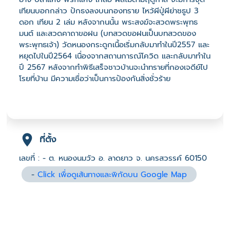
เทียนบอกกล่าว ปักธงลงบนกองทราย ไหว้ผีปู่ผีย่าชธูป 3
ดอก เทียน 2 เล่ม หลังจากนนั้น พระสงฆ์จะสวดพระพุทธ
มนต์ และสวดคาถาขอฝน (บทสวดขอฝนเป็นบทสวดของ
พระพุทธเจ้า) วัดหนองกระดูกเนื้อเริ่มกลับมาทำในปี2557 และ
หยุดไปในปี2564 เนื่องจากสถานการณ์โควิด และกลับมาทำใน
ปี 2567 หลังจากทำพิธีเสร็จชาวบ้านจะนำทรายที่กองเจดีย์ไป
โรยที่บ้าน มีความเชื่อว่าเป็นการป้องกันสิ่งชั่วร้าย
ที่ตั้ง
เลขที่ : - ต. หนองนมวัว อ. ลาดยาว จ. นครสวรรค์ 60150
-
Click เพื่อดูเส้นทางและพิกัดบน Google Map