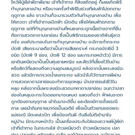
ไหว้ผีปู่ผีย่าผีตาผียาย เจ้าที่เจ้าทาง ที่สิงสถิตอยู่ ก็เลยเกิดพิธี
ทำบุญกลางบ้าน หรือบางครั้งทำพิธีในช่วงที่ฝนฟ้าไม่ตกตาม
ฤดูกาล แล้ง ชาวบ้านก็จะมารวมตัวกันทำบุญกลางบ้าน เพื่อ
ให้เทวดา เจ้าที่เจ้าทางเปิดฟ้า เปิดดิน เพื่อให้ฝนฟ้าตกตาม
ฤดูกาล แต่ที่ทำบุญกลางบ้านที่หนองกระดูกเนื้อต่างจากที่อื่น
คือการสวดคาถาปลาช่อน ซึ่งเป็นพิธีกรรมของชาติพันธุ์ลาว
ครั่ง องค์ประกอบในการทำบุญกลางบ้าน จะมีการทำกระทง
บัดพี เสียกระบาลถือว่าเป็นการเสียเคราะห์ กระทงบัดพีมี่ 3
ชนิด (บัดพี 9 ช่อง, บัดพี 12 ช่อง และกระทงหน้าวัว) มีการ
เอาดินเหนียวมาปั้นเป็นหุ่นชายหญิง และสัตว์ที่เลี้ยงไว้ในบ้าน
หรือสัตว์ที่แสดงถึงความอุดมสมบูรณ์ หลังจากนั้นพระสงฆ์จะ
สวด แล้วมีการกรวดน้ำลงกระทง แล้วนำไปไว้ตามทางผีผ่าน
การสวดคาถาปลาช่อนจะทำการขุดหลุม นำปลาช่อนใส่ไว้ใน
หลุม หลังจากนั้นพระสงฆ์จะสวดบทคาถาปลาช่อน จนกว่าปลา
ช่องในหลุมจะกระโดดออกมาจนหมด แสดงถึงว่า ฟ้าฝนจะตก
ถูกต้องตามฤดุกาล เข้าในนาจะดีขึ้น และต้องมีการตั้งธรณี
ศาล เลยนำดินทรายมาก่อเป็นเจดีย์ เพื่อเป็นตัวแทนของพระ
แม่ธรณี มีตะเหล่วปัก เพื่อป้องกันผี กันสิ่งไม่ดีเข้ามาใน
หมู่บ้าน มีกระทงหน้าวัว เป็นเครื่องประดับใส่ของถวายผีปู่ผีย่า
เจ้าที่เจ้าทาง ในกระทงใส่ ข้าวเหนียวดำ ข้าวเหนียวแดง ปลา
ย่าง ปลาแห้ง พริกแห้ง เกลือ ผลไม้ตามฤดูกาล จะมีการจุด