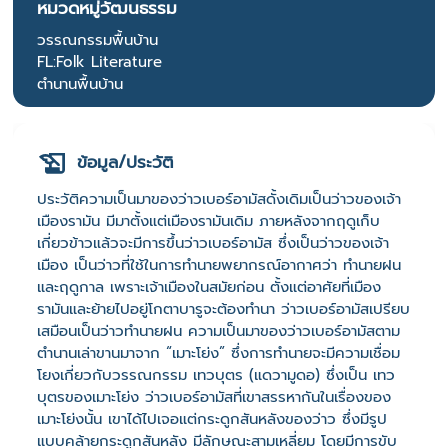
หมวดหมู่วัฒนธรรม
วรรณกรรมพื้นบ้าน
FL:Folk Literature
ตำนานพื้นบ้าน
ข้อมูล/ประวัติ
ประวัติความเป็นมาของว่าวเบอร์อามัสดั้งเดิมเป็นว่าวของเจ้า
เมืองรามัน มีมาตั้งแต่เมืองรามันเดิม ภายหลังจากฤดูเก็บ
เกี่ยวข้าวแล้วจะมีการขึ้นว่าวเบอร์อามัส ซึ่งเป็นว่าวของเจ้า
เมือง เป็นว่าวที่ใช้ในการทำนายพยากรณ์อากาศว่า ทำนายฝน
และฤดูกาล เพราะเจ้าเมืองในสมัยก่อน ตั้งแต่อาศัยที่เมือง
รามันและย้ายไปอยู่โกตาบารูจะต้องทํานา ว่าวเบอร์อามัสเปรียบ
เสมือนเป็นว่าวทํานายฝน ความเป็นมาของว่าวเบอร์อามัสตาม
ตํานานเล่าขานมาจาก “เมาะโย่ง” ซึ่งการทํานายจะมีความเชื่อม
โยงเกี่ยวกับวรรณกรรม เทวบุตร (แดวามูดอ) ซึ่งเป็น เทว
บุตรของเมาะโย่ง ว่าวเบอร์อามัสที่เขาสรรหากันในเรื่องของ
เมาะโย่งนั้น เขาได้ไปเจอแต่กระดูกสันหลังของว่าว ซึ่งมีรูป
แบบคล้ายกระดูกสันหลัง มีลักษณะสามเหลี่ยม โดยมีการขับ