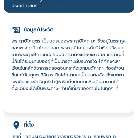
ประวัติศาสตร์
ข้อมูล/ประวัติ
พระฤาษีโคบุตร เป็นบุตรของพระฤาษีโคตะมะ ซึ่งอยู่ในตระกูล
ของพระฤาษีมาโดยตลอด พระฤาษีโคบุตรก็ได้รำเรียนวิชามา
จากพระฤาษีโคตะมะผู้ทีเป็นบิดามาตั้งแต่ยังเยาว์วัย แต่่ว่าในที่
นี้ก็มิได้ระบุนามของผู้ที่เป็นมารดาแต่ประการใด ได้ศึกษาเล่า
เรียนในหลักวิชาการตลอดจนกระทั่งเวทมนต์คาถา ท่องจำจน
ขึ้นใจได้ในทุกๆ วิธีการ จึงได้กลายมาเป็นมนต์ขลัง ทั้งเมตตา
มหานิยมและอิทธิฤทธิ์ปาฏิหาริย์ถึงกับเหาะเหินเดินอากาศได้
ตั้งแต่ยังมิได้เป็นพระฤาษี ท่านก็เที่ยวของท่านไปในทุกๆ ที่
ที่ตั้ง
เลขที่ : วัดบรมวงศ์อิศรวรารามวรวิหาร ต. สวนพริก อ.